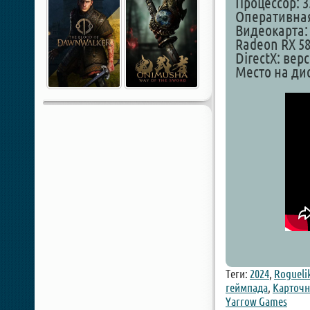
Процессор: 3
Оперативная
Видеокарта: 
Radeon RX 58
DirectX: вер
Место на дис
Теги:
2024
,
Rogueli
геймпада
,
Карточн
Yarrow Games