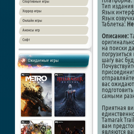
Платформа: 
Спортивные игры
Тип издания
Язык интер
Хоррор игры
Язык озвучк
Онлайн игры
Таблетка:
Не
Анонсы игр
Описание:
Ta
Софт
оригинально
на поиски д
погрузиться
шагу вас бу
Ожидаемые игры
Почувствуйт
присоединит
отправляйте
вас ожидают
подготовить 
самыми раз
Приятная ви
единственно
Tamarak Tra
вам предсто
являются ва