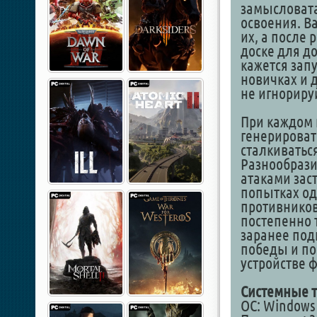
замысловата
освоения. Ва
их, а после
доске для д
кажется зап
новичках и 
не игнорируй
При каждом 
генерировать
сталкиватьс
Разнообрази
атаками заст
попытках од
противников
постепенно 
заранее под
победы и по
устройстве 
Системные т
ОС: Windows 1