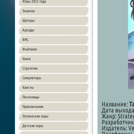
Игры 2022 года
Экшены
Шутеры
Аркады
RPG
Файтинги
Гонки
Стратегии
Симуляторы
Квесты
Песочницы
Название:
T
Приключения
Дата выхода
Жанр: Strateg
Логические игры
Разработчик
Детские игры
Издатель: Ver