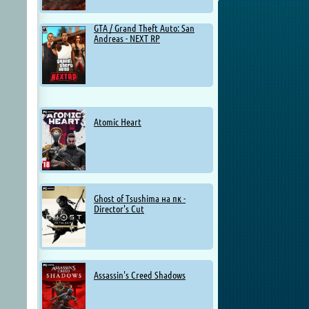
GTA / Grand Theft Auto: San
Andreas - NEXT RP
Atomic Heart
Ghost of Tsushima на пк -
Director's Cut
Assassin's Creed Shadows