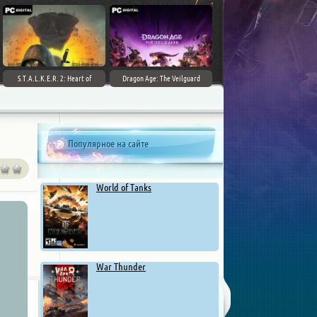
S.T.A.L.K.E.R. 2: Heart of
Dragon Age: The Veilguard
Chernobyl - Ultimate Edition
Популярное на сайте
World of Tanks
War Thunder