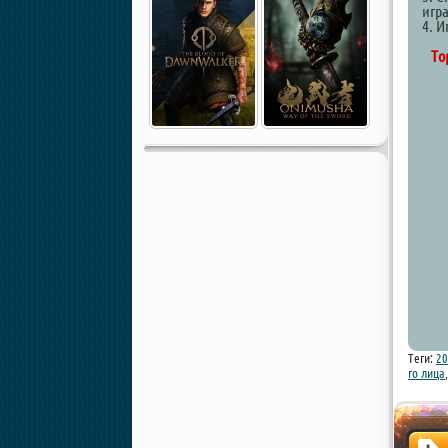
игр
4. И
То
Теги:
20
го лица