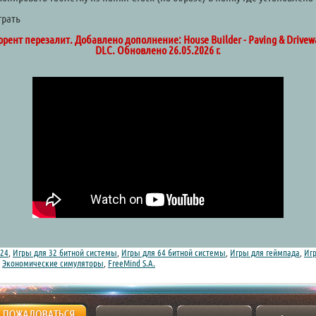
а
грать
ррент перезалит. Добавлено дополнение: House Builder - Paving & Drivew
DLC. Обновлено 26.05.2026 г.
24
,
Игры для 32 битной системы
,
Игры для 64 битной системы
,
Игры для геймпада
,
Игр
,
Экономические симуляторы
,
FreeMind S.A.