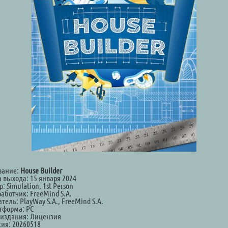
вание:
House Builder
а выхода: 15 января 2024
: Simulation, 1st Person
аботчик: FreeMind S.A.
тель: PlayWay S.A., FreeMind S.A.
тформа: PC
 издания: Лицензия
сия: 20260518