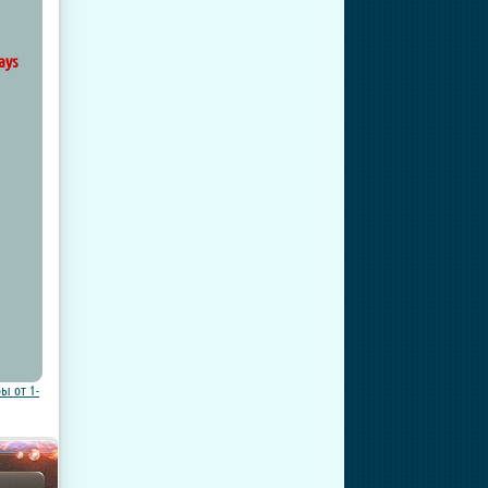
ays
ы от 1-