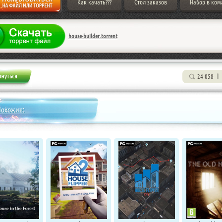
Как качать???
Стол заказов
Набор в ком
house-builder.torrent
24 058
Похожие: