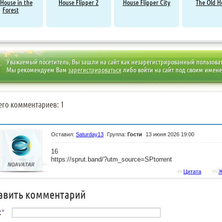
House in the
House Flipper 2
House Flipper City
The Old H
Forest
Уважаемый посетитель, Вы зашли на сайт как незарегистрированный пользова
Мы рекомендуем Вам
зарегистрироваться
либо войти на сайт под своим имен
его комментариев: 1
Оставил:
Saturday13
Группа:
Гости
13 июня 2026 19:00
16
https://sprut.band/?utm_source=SPtorrent
Цитата
Ж
авить комментарий
:
*