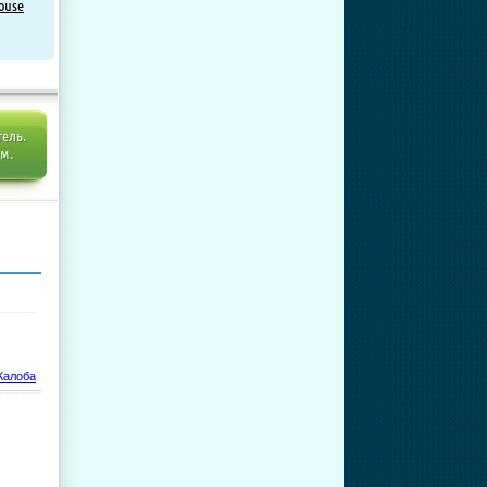
ouse
тель.
ем.
алоба