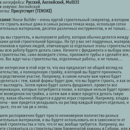
к интерфейса:
Русский, Английский, Multi35
к озвучки: Английский
летка:
Присутствует (TENOKE)
сание:
House Builder – очень крутой строительный симулятор, в котором
ете строить жилые дома в самых разных точках мира, используя сотни
оительных материалов, десятки различных инструментов, и не только…
ерь вы строитель, и выполняете работу, которая обычно делится между
нами целой строительной бригады. Но тут у вас нет подручных, маляров
техников и прочих людей, отвечающих за отдельные этапы строительств
 вы всю работу будете делать сами. Начните с фундамента и выбора зем
 строительство, сами возведите стены, проложите трубы и сделайте все,
но. Вас ждут часы строительства, отделочные работы, и не только…
е интересное в этой игре то, что она предлагает не общий взгляд на
оительство, а полноценную стройку, в которой вы будете принимать
осредственное участие. Например, в самом начале вам нужно будет
делиться с тем, какой формы будет дом, что вы будете строить, и как о
ет выглядеть. Затем нужно будет залить фундамент, провести все
муникации, которые потребуются позже, и которые нельзя будет прове
ле возведения постройки, а затем вам и вовсе придется делать такую
оту, какая обычно обходится в других играх стороной. Например, кладка
пича – вам придется укладывать на раствор каждый кирпич отдельно, и
рьте, это не так уж и легко.
ашем распоряжении будет просто неимоверное количество разных
оительных материалов, и вы будете использовать их в зависимости от
вий строительства и того, что от вас вообще требуется. Например, вы
ете столкнуться со строительством бревенчатой хижины в Сибири, или 