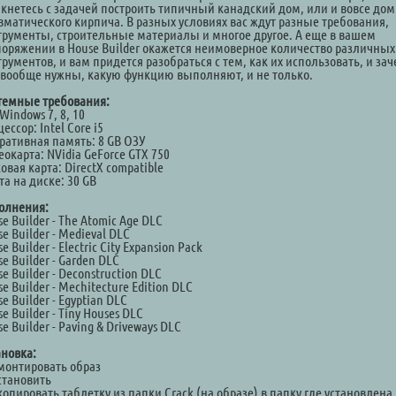
лкнетесь с задачей построить типичный канадский дом, или и вовсе дом
вматического кирпича. В разных условиях вас ждут разные требования,
трументы, строительные материалы и многое другое. А еще в вашем
поряжении в House Builder окажется неимоверное количество различных
рументов, и вам придется разобраться с тем, как их использовать, и за
 вообще нужны, какую функцию выполняют, и не только.
темные требования:
Windows 7, 8, 10
ессор: Intel Core i5
ративная память: 8 GB ОЗУ
окарта: NVidia GeForce GTX 750
овая карта: DirectX compatible
а на диске: 30 GB
олнения:
e Builder - The Atomic Age DLC
e Builder - Medieval DLC
e Builder - Electric City Expansion Pack
e Builder - Garden DLC
e Builder - Deconstruction DLC
e Builder - Mechitecture Edition DLC
e Builder - Egyptian DLC
e Builder - Tiny Houses DLC
e Builder - Paving & Driveways DLC
ановка:
Смонтировать образ
становить
копировать таблетку из папки Crack (на образе) в папку где установлена