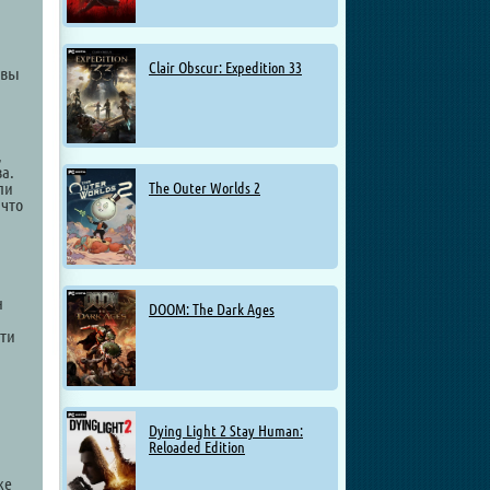
Clair Obscur: Expedition 33
 вы
,
а.
ли
The Outer Worlds 2
 что
н
DOOM: The Dark Ages
сти
Dying Light 2 Stay Human:
Reloaded Edition
же