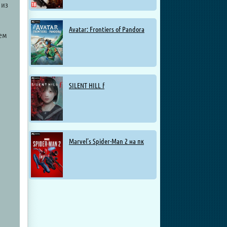
 из
Avatar: Frontiers of Pandora
чем
SILENT HILL f
Marvel’s Spider-Man 2 на пк