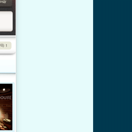
анду
1