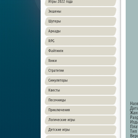
Игры 2022 года
Экшены
Шутеры
Аркады
RPG
Файтинги
Гонки
Стратегии
Симуляторы
Квесты
Песочницы
Наз
Дат
Приключения
Жанр
Разр
Логические игры
Изда
Пла
Детские игры
Тип
Вер