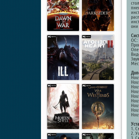
сто
пне
инс
рас
инст
они
Сис
ОС: 
Проц
Опе
Виде
Звук
Мест
Доп
Hous
Hous
Hous
Hous
Hous
Hous
Hous
Hous
Hous
Уст
1. 
2. У
3. С