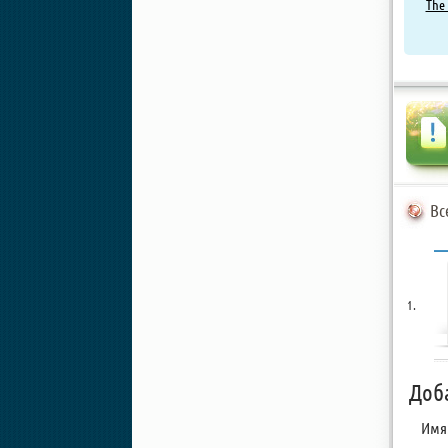
The 
Вс
Доб
Имя