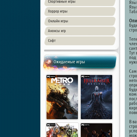
Спортивные игры
Язы
Язы
Таб
Хоррор игры
Опи
Онлайн игры
буд
стр
Анонсы игр
Теп
Софт
чле
сан
Тут
под
Ожидаемые игры
нуж
Само
стр
неп
опре
буд
ком
пос
раб
кир
пове
В в
стр
усло
мож