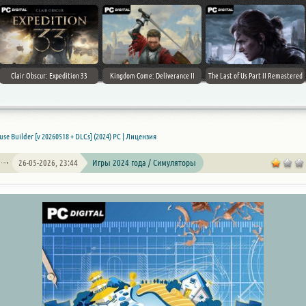
Clair Obscur: Expedition 33
Kingdom Come: Deliverance II
The Last of Us Part II Remastered
se Builder [v 20260518 + DLCs] (2024) PC | Лицензия
26-05-2026, 23:44
Игры 2024 года / Симуляторы