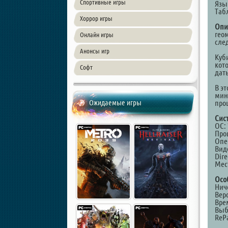
Спортивные игры
Язык
Таб
Хоррор игры
Опи
гео
Онлайн игры
сле
Анонсы игр
Куб
кот
Софт
дат
В э
мин
Ожидаемые игры
про
Сис
ОС: 
Проц
Опе
Виде
Dire
Мест
Осо
Нич
Верс
Вре
Выб
ReP