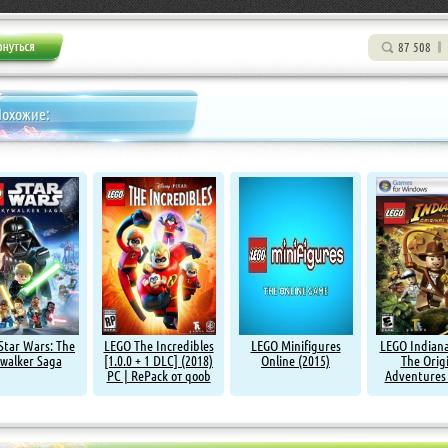
87 508
Похожие:
Star Wars: The
LEGO The Incredibles
LEGO Minifigures
LEGO Indiana
walker Saga
[1.0.0 + 1 DLC] (2018)
Online (2015)
The Orig
PC | RePack от qoob
Adventures 