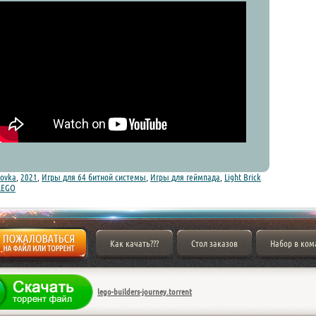
ovka
,
2021
,
Игры для 64 битной системы
,
Игры для геймпада
,
Light Brick
LEGO
Как качать???
Стол заказов
Набор в ком
lego-builders-journey.torrent