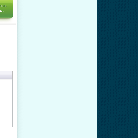
тель.
ем.