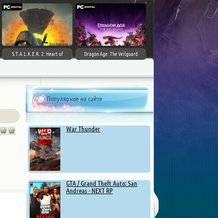
S.T.A.L.K.E.R. 2: Heart of
Dragon Age: The Veilguard
Chernobyl - Ultimate Edition
Популярное на сайте
War Thunder
GTA / Grand Theft Auto: San
Andreas - NEXT RP