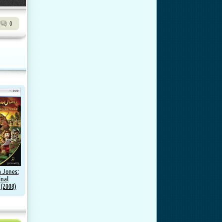
0
 Jones:
inal
(2008)