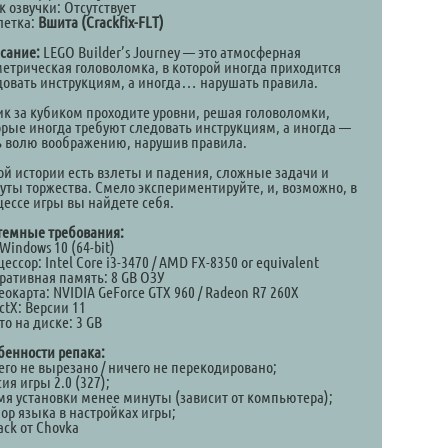
 озвучки: Отсутствует
летка:
Вшита (Crackfix-FLT)
сание:
LEGO Builder’s Journey — это атмосферная
метрическая головоломка, в которой иногда приходится
довать инструкциям, а иногда… нарушать правила.
ик за кубиком проходите уровни, решая головоломки,
орые иногда требуют следовать инструкциям, а иногда —
ь волю воображению, нарушив правила.
той истории есть взлеты и падения, сложные задачи и
уты торжества. Смело экспериментируйте, и, возможно, в
цессе игры вы найдете себя.
темные требования:
Windows 10 (64-bit)
ессор: Intel Core i3-3470 / AMD FX-8350 or equivalent
ративная память: 8 GB ОЗУ
окарта: NVIDIA GeForce GTX 960 / Radeon R7 260X
ctX: Версии 11
о на диске: 3 GB
бенности репака:
его не вырезано / ничего не перекодировано;
ия игры 2.0 (327);
мя установки менее минуты (зависит от компьютера);
ор языка в настройках игры;
ack от Chovka