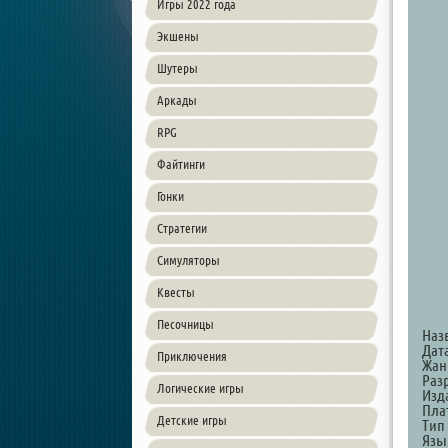
Игры 2022 года
Экшены
Шутеры
Аркады
RPG
Файтинги
Гонки
Стратегии
Симуляторы
Квесты
Песочницы
Наз
Дат
Приключения
Жанр
Разр
Логические игры
Изд
Пла
Детские игры
Тип
Язы