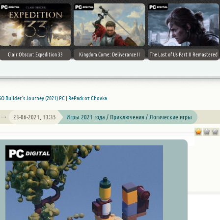
Clair Obscur: Expedition 33
Kingdom Come: Deliverance II
The Last of Us Part II Remastered
O Builder's Journey (2021) PC | RePack от Chovka
23-06-2021, 13:35
Игры 2021 года / Приключения / Логические игры