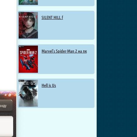
SILENT HILL f
Marvel’s Spider-Man 2 на пк
Hell is Us
анду