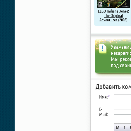
LEGO Indiana Jones:
The Original
Adventures (2008)
Уважаемы
незареги
Мы реко
под свои
Добавить ко
Имя:
*
E-
Mail: