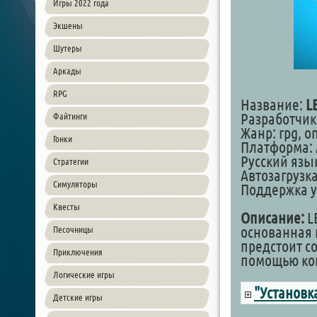
Игры 2022 года
Экшены
Шутеры
Аркады
RPG
Название:
L
Разработчик
Файтинги
Жанр: rpg, o
Гонки
Платформа: 
Русский язык
Стратегии
Автозагрузка
Симуляторы
Поддержка у
Квесты
Описание:
LE
основанная 
Песочницы
предстоит с
Приключения
помощью кон
Логические игры
"Установк
Детские игры