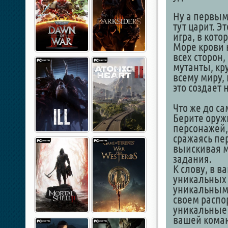
Ну а первым
тут царит. Э
игра, в кот
Море крови 
всех сторон
мутанты, кр
всему миру, 
это создает
Что же до са
Берите оруж
персонажей,
сражаясь пе
выискивая м
задания.
К слову, в 
уникальных 
уникальными
своем распо
уникальные 
вашей команд