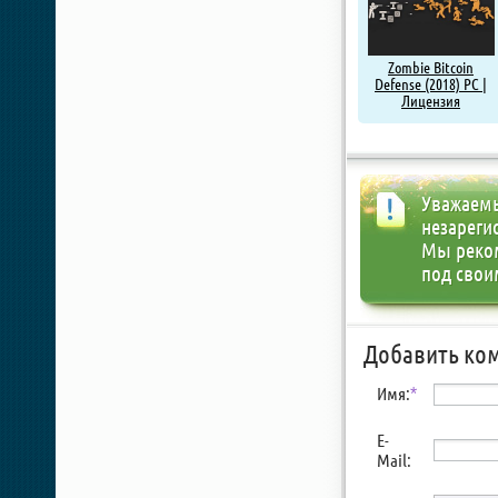
Zombie Bitcoin
Defense (2018) PC |
Лицензия
Уважаемы
незареги
Мы реко
под свои
Добавить ко
Имя:
*
E-
Mail: