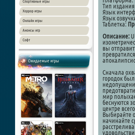
Платформа: 
Спортивные игры
Тип издания
Язык интер
Хоррор игры
Язык озвучк
Онлайн игры
Таблетка:
Пр
Анонсы игр
Описание:
Ul
Софт
изометричес
вы отправит
превратился
апокалипс
Ожидаемые игры
Сначала охв
городок был
недопущения
предотврати
мир полыхае
беснуются з
центре всег
Выбирайте о
начинайте с
расстрелива
удовольстви