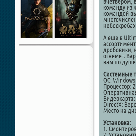
вчетвером, 
команду из 
командой вы
многочислен
небоскребах
А еще в Ult
ассортимент
дробовики, 
огнемет. Вар
вам по душе
Системные т
ОС: Windows
Процессор: 2
Оперативная
Видеокарта: 
DirectX: Вер
Место на дис
Установка:
1. Смонтиро
2. Установит