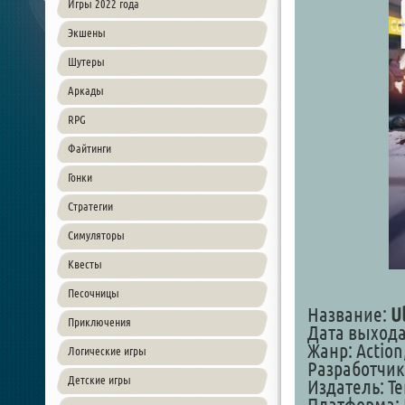
Игры 2022 года
Экшены
Шутеры
Аркады
RPG
Файтинги
Гонки
Стратегии
Симуляторы
Квесты
Песочницы
Название:
U
Приключения
Дата выхода:
Жанр: Action,
Логические игры
Разработчик:
Детские игры
Издатель: Te