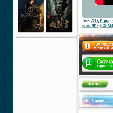
Теги:
2018
,
Игры д
игры 2018
,
NOHAM
Жалоба
Похожие: