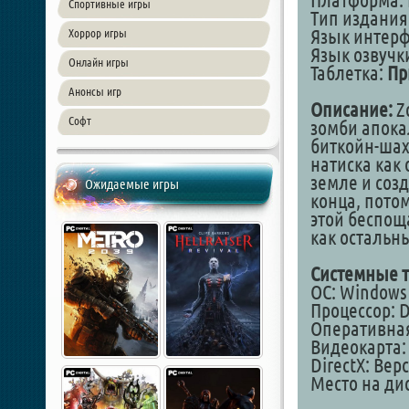
Платформа: 
Спортивные игры
Тип издания
Язык интер
Хоррор игры
Язык озвучк
Онлайн игры
Таблетка:
Пр
Анонсы игр
Описание:
Zo
Софт
зомби апока
биткойн-шах
натиска как
земле и соз
Ожидаемые игры
конца, потом
этой беспощ
как остальн
Системные т
ОС: Windows 7
Процессор: D
Оперативная
Видеокарта: 
DirectX: Верс
Место на дис