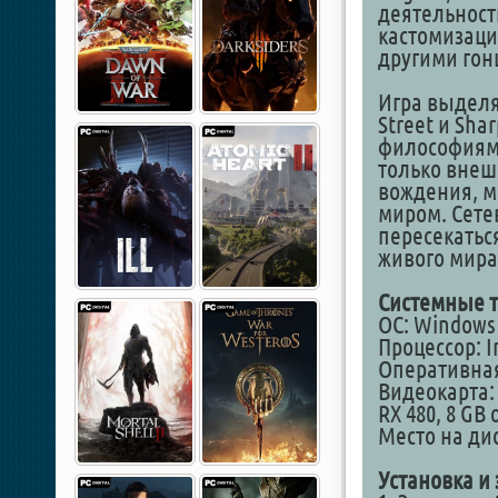
деятельност
кастомизаци
другими гон
Игра выделя
Street и Sha
философиями
только внеш
вождения, м
миром. Сете
пересекатьс
живого мира
Системные т
ОС: Windows 1
Процессор: I
Оперативная
Видеокарта: 
RX 480, 8 GB 
Место на дис
Установка и 