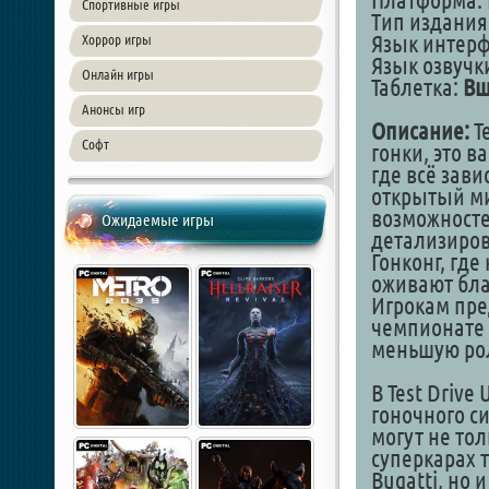
Платформа: 
Спортивные игры
Тип издания
Язык интер
Хоррор игры
Язык озвучки
Онлайн игры
Таблетка:
Вш
Анонсы игр
Описание:
Te
Софт
гонки, это 
где всё зави
открытый ми
возможносте
Ожидаемые игры
детализиров
Гонконг, гд
оживают бла
Игрокам пре
чемпионате S
меньшую рол
В Test Drive
гоночного си
могут не тол
суперкарах т
Bugatti, но