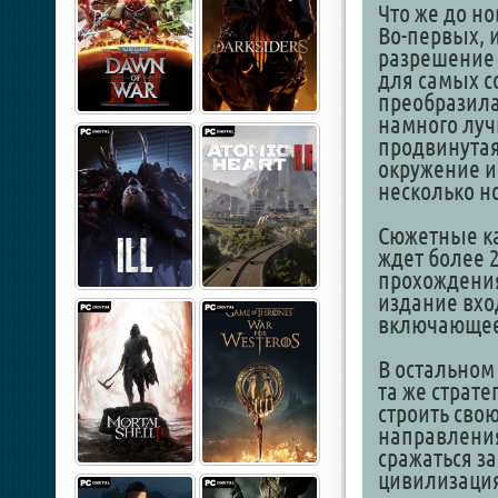
Что же до но
Во-первых, 
разрешение 
для самых с
преобразила
намного луч
продвинутая
окружение и
несколько н
Сюжетные к
ждет более 2
прохождения
издание вхо
включающее
В остальном ж
та же страте
строить сво
направления
сражаться з
цивилизация