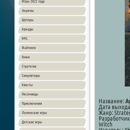
Игры 2022 года
Экшены
Шутеры
Аркады
RPG
Файтинги
Гонки
Стратегии
Симуляторы
Квесты
Песочницы
Название:
Ag
Приключения
Дата выхода:
Жанр: Strate
Логические игры
Разработчик:
Детские игры
Witch