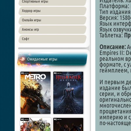
Издатель: Xb
Спортивные игры
Платформа: 
Тип издания
Хоррор игры
Версия: 1580
Онлайн игры
Язык интер
Язык озвучк
Анонсы игр
Таблетка:
Пр
Софт
Описание:
Ag
Empires II: D
реальном вр
Ожидаемые игры
формате, с 
геймплеем, 
И первым де
издание был
серии, и обр
оригинально
многочислен
процветания
империю и сд
по-настоящ