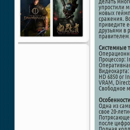
делать мног
упростили м
новых гейм
сражения. В
приведите ее
друзьями в 
правителе
Системные т
Операционная
Процессор: I
Оперативная
Видеокарта:
HD 6850 or In
VRAM, Direct
Свободное ме
Особенности
Одна из сам
свое 20-лет
Потрясающее
после цифро
Полная колл