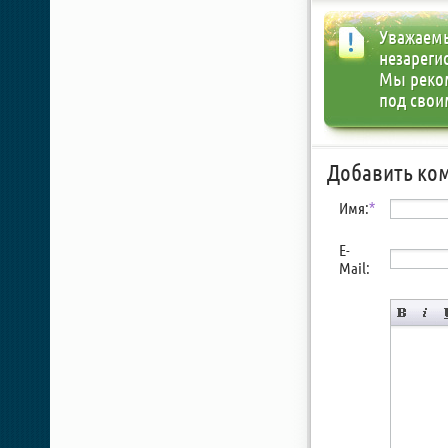
Уважаемы
незареги
Мы реко
под свои
Добавить ко
Имя:
*
E-
Mail: