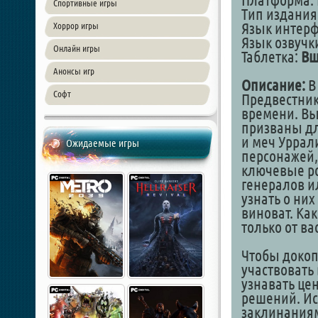
Платформа: 
Спортивные игры
Тип издания
Язык интер
Хоррор игры
Язык озвучк
Онлайн игры
Таблетка:
Вш
Анонсы игр
Описание:
В
Софт
Предвестник
времени. Вы
призваны для
и меч Уррал
Ожидаемые игры
персонажей,
ключевые ро
генералов и
узнать о ни
виноват. Как
только от вас
Чтобы докоп
участвовать
узнавать це
решений. Ис
заклинания