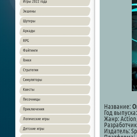
Игры 2022 года
Экшены
Шутеры
Аркады
RPG
Файтинги
Гонки
Стратегии
Симуляторы
Квесты
Песочницы
Название:
O
Приключения
Год выпуска:
Жанр: Action
Логические игры
Разработчик
Детские игры
Издатель: S