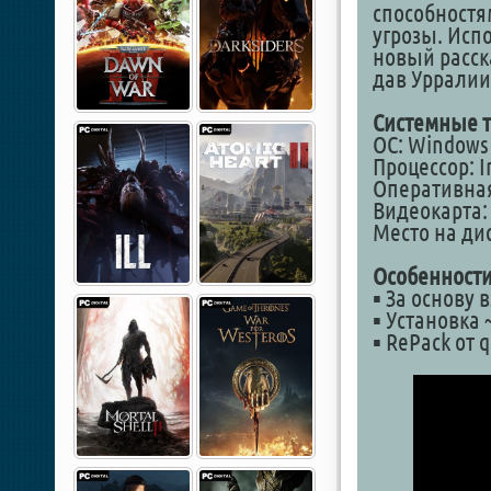
способностя
угрозы. Исп
новый расск
дав Урралии
Системные т
ОС: Windows Vi
Процессор: I
Оперативная
Видеокарта: 
Место на дис
Особенности
▪ За основу 
▪ Установка 
▪ RePack от 