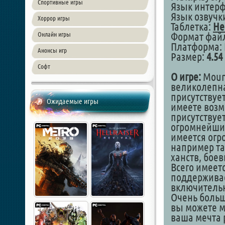
Спортивные игры
Язык интер
Язык озвучк
Хоррор игры
Таблетка:
Не
Онлайн игры
Формат файл
Платформа: 
Анонсы игр
Размер:
4.54
Софт
О игре:
Mount
великолепна
присутствуе
Ожидаемые игры
имеете возм
присутствуе
огромнейшим
имеется огр
например та
ханств, бое
Всего имеет
поддерживае
включительно
Очень больш
вы можете м
ваша мечта р