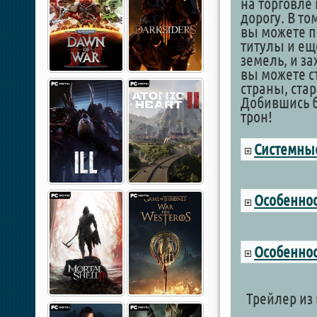
на торговле
дорогу. В то
вы можете п
титулы и ещ
земель, и з
вы можете с
страны, ста
Добившись б
трон!
Системные
Особеннос
Особеннос
Трейлер из 