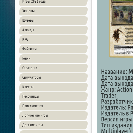
Игры 2022 года
Экшены
Шутеры
Аркады
RPG
Файтинги
Гонки
Стратегии
Название:
M
Дата выхода 
Симуляторы
Дата выхода 
Квесты
Жанр: Action,
Trader
Песочницы
Разработчик:
Приключения
Издатель: Pa
Издатель в Р
Логические игры
Версия игры:
Тип издания
Детские игры
Multiplayer)