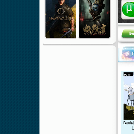
Жалоба
Feudal
|