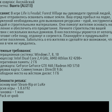
к озвучки: Английский
летка:
Вшита (ALI213)
сание:
В игре Life is Feudal: Forest Village вы руководите группой людей,
орые отправились осваивать новые земли. Ваш отряд прибыл на лодке,
руженной необходимыми для выживания ресурсами – едой, инструмент
ждой и строительными материалами. Они помогут жителям основать н
еление и обеспечить его процветание. Начните строительство вашей
евни с нескольких жилых домиков. В них поселенцы укроются от непого
готовят себе пищу, отдохнут и согреются. Планируйте и продумывайте
витие поселения. Заботьтесь о его жителях и сделайте все возможное, ч
 ни в чем не нуждались.
темные требования:
перационная система: Windows 7, 8, 10
оцессор: Intel Dual Core 2,4 GHz, AMD Athlon X2 4200+
перативная память: 2 Гб
деокарта: GeForce GeForce GTX 460 / Radeon HD 5750
уковая карта: Совместимая с DirectX 9.0c
вободное место на жёстком диске: 1 Гб
бенности репака:
 основу взят Steam-Rip от LuKe
рсия игры - 1.0.6192
тановка ~ 1 мин
Pack от qoob