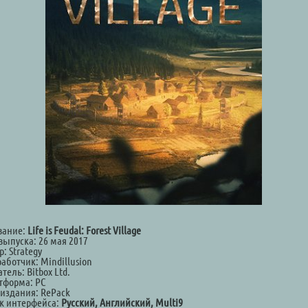
вание:
Life is Feudal: Forest Village
выпуска: 26 мая 2017
: Strategy
аботчик: Mindillusion
тель: Bitbox Ltd.
тформа: РС
 издания: RePack
к интерфейса:
Русский, Английский, Multi9