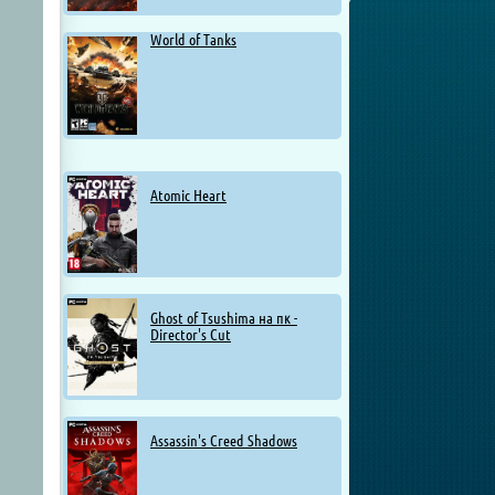
World of Tanks
Atomic Heart
Ghost of Tsushima на пк -
Director's Cut
Assassin's Creed Shadows