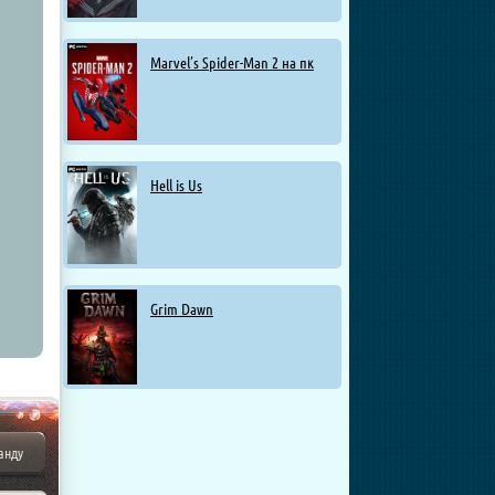
Marvel’s Spider-Man 2 на пк
Hell is Us
Grim Dawn
анду