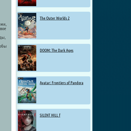
The Outer Worlds 2
ами,
овое
ды,
тобы
DOOM: The Dark Ages
Avatar: Frontiers of Pandora
SILENT HILL f