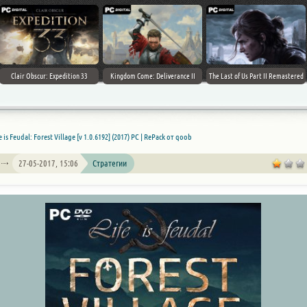
Clair Obscur: Expedition 33
Kingdom Come: Deliverance II
The Last of Us Part II Remastered
e is Feudal: Forest Village [v 1.0.6192] (2017) PC | RePack от qoob
27-05-2017, 15:06
Стратегии