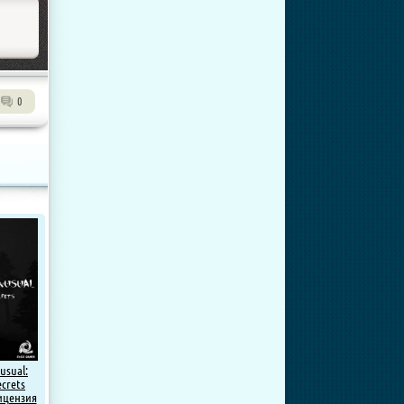
0
usual:
ecrets
Лицензия