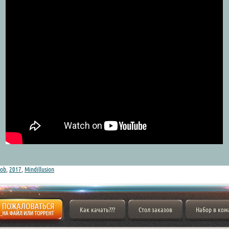
ob
,
2017
,
Mindillusion
Как качать???
Стол заказов
Набор в ком