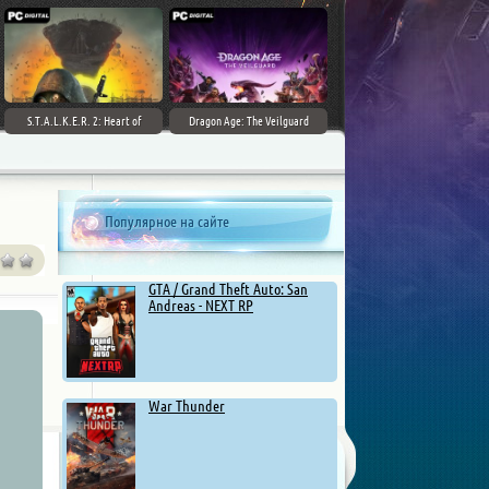
S.T.A.L.K.E.R. 2: Heart of
Dragon Age: The Veilguard
Chernobyl - Ultimate Edition
Популярное на сайте
GTA / Grand Theft Auto: San
Andreas - NEXT RP
War Thunder