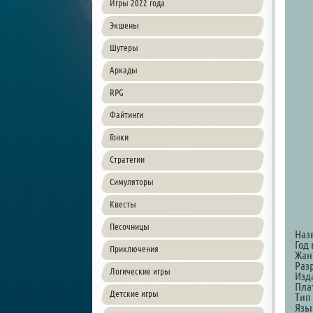
Игры 2022 года
Экшены
Шутеры
Аркады
RPG
Файтинги
Гонки
Стратегии
Симуляторы
Квесты
Песочницы
Наз
Год 
Приключения
Жанр
Разр
Логические игры
Изда
Пла
Детские игры
Тип
Язы