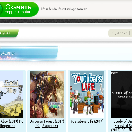
life-is-feudal-forest-village.torrent
47 657
Похожие:
 Alloy (2019) PC
Dinosaur Forest (2017)
Youtubers Life (2017)
Study of Un
 Лицензия
PC | Лицензия
Forest of S
(2018) PC | 