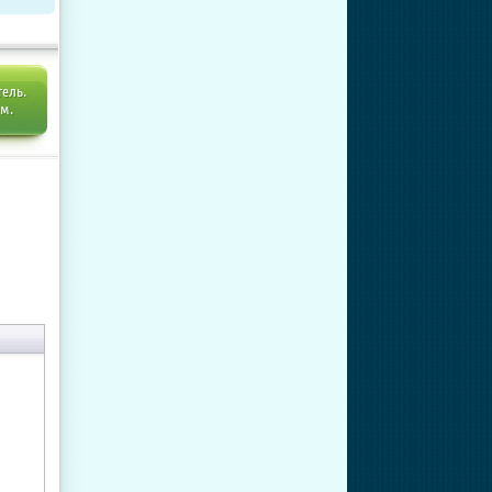
тель.
ем.