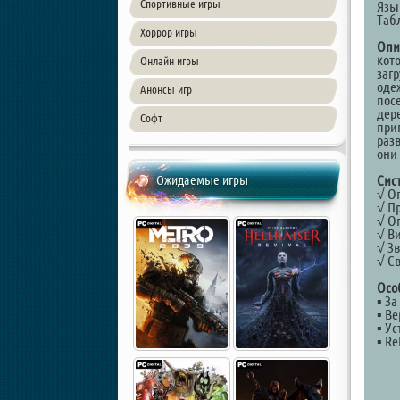
Спортивные игры
Язы
Таб
Хоррор игры
Опи
кот
Онлайн игры
заг
оде
Анонсы игр
пос
дер
Софт
при
раз
они
Ожидаемые игры
Сис
√ О
√ Пр
√ О
√ Ви
√ Зв
√ С
Осо
▪ За
▪ Ве
▪ Ус
▪ Re