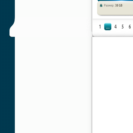
Размер:
38 GB
Экшен / Шутер
1
...
4
5
6