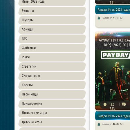
Игры 2022 года
121
Раздел: Игры 2023 года /
Экшены
Размер:
23.18 GB
Шутеры
Экшен / Шутер
Аркады
RPG
PAYDAY 3 [v 1.0.0.0.6
DLCs] (2023) PC | П
Файтинги
Гонки
Стратегии
Симуляторы
Квесты
Песочницы
Приключения
32
883
Логические игры
Раздел: Игры 2023 года /
Детские игры
Размер:
46.09 GB