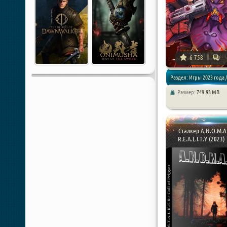
6 758
Раздел: Игры 2023 года /
Размер:
749.93 MB
Экшен / Шутер
Сталкер A.N.O.M.A.
R.E.A.L.I.T.Y (2023) 