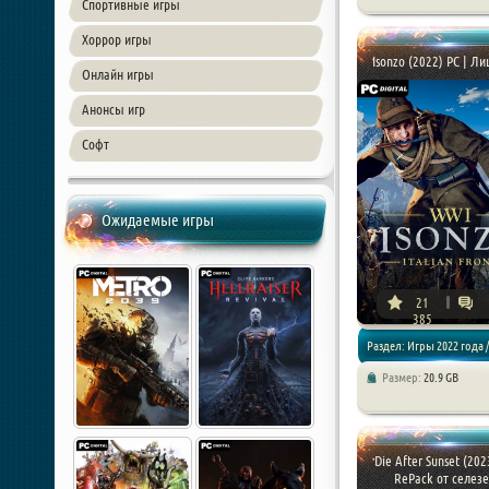
Экшен / Шутер / Онлайн и
Спортивные игры
Хоррор игры
Isonzo (2022) PC | Л
Онлайн игры
Анонсы игр
Софт
Ожидаемые игры
21
385
Раздел: Игры 2022 года /
Размер:
20.9 GB
Экшен / Шутер
Die After Sunset (202
RePack от селез