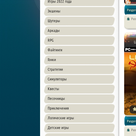
Игры 2022 года
Раздел
Экшены
Ра
Шутеры
Аркады
RPG
L
Файтинги
Гонки
Стратегии
Симуляторы
Квесты
Песочницы
Приключения
Логические игры
Разде
Детские игры
Раз