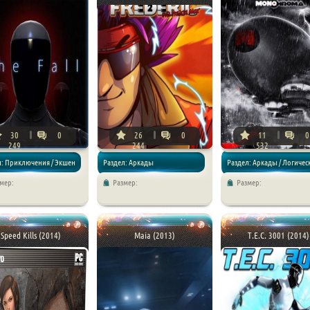
30
0
26
0
11
0
249
244
532
л: Приключения / Экшен
Раздел: Аркады
Раздел: Аркады / Логичес
мер:
Размер:
Размер:
игры
Speed Kills (2014)
Maia (2013)
T.E.C. 3001 (2014)