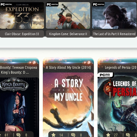
Clair Obscur: Expedition 33
Kingdom Come: Deliverance II
The Last of Us Part II Remastered
 Bounty: Темная Сторона
A Story About My Uncle (2014)
Legends of Persia (20
 King's Bounty: D ...
61
0
14
0
27
0