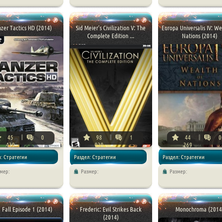
zer Tactics HD (2014)
Sid Meier's Civilization V: The
Europa Universalis IV: We
Complete Edition ...
Nations (2014)
45
0
98
1
44
0
439
030
269
: Стратегии
Раздел: Стратегии
Раздел: Стратегии
мер:
Размер:
Размер:
 Fall Episode 1 (2014)
Frederic: Evil Strikes Back
Monochroma (2014
(2014)