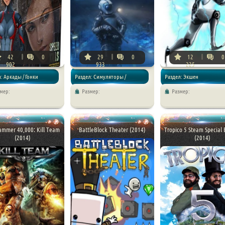
42
0
29
0
12
0
902
933
225
: Аркады / Гонки
Раздел: Симуляторы /
Раздел: Экшен
мер:
Размер:
Размер:
Стратегии
mmer 40,000: Kill Team
BattleBlock Theater (2014)
Tropico 5 Steam Special 
(2014)
(2014)