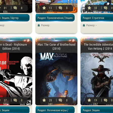
81
0
13
0
38
0
486
373
992
: Экшен / Шутер
Раздел: Приключения / Экшен
Раздел: Стратегии
мер:
Размер:
Размер:
-
ler is Dead - Nightmare
Max: The Curse of Brotherhood
The Incredible Adventur
Edition (2014)
(2014)
Van Helsing 2 (2014 .
37
0
28
0
19
0
773
341
382
л: Экшен
Раздел: Логические игры /
Раздел: Экшен