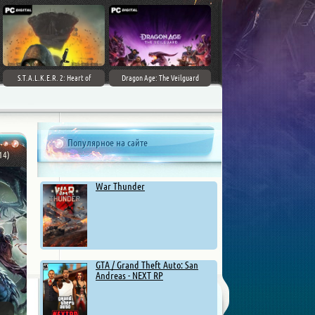
S.T.A.L.K.E.R. 2: Heart of
Dragon Age: The Veilguard
Chernobyl - Ultimate Edition
Популярное на сайте
14)
War Thunder
GTA / Grand Theft Auto: San
Andreas - NEXT RP