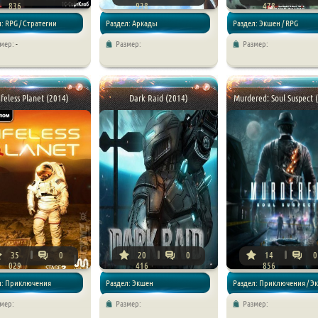
836
938
478
: RPG / Стратегии
Раздел: Аркады
Раздел: Экшен / RPG
змер:
-
Размер:
Размер:
ifeless Planet (2014)
Dark Raid (2014)
Murdered: Soul Suspect 
35
0
20
0
14
0
029
416
856
л: Приключения
Раздел: Экшен
Раздел: Приключения / Э
мер:
Размер:
Размер: