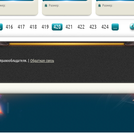
мер:
Размер:
Размер:
Экшен
.
416
417
418
419
420
421
422
423
424
...
правообладателя. |
Обратная связь