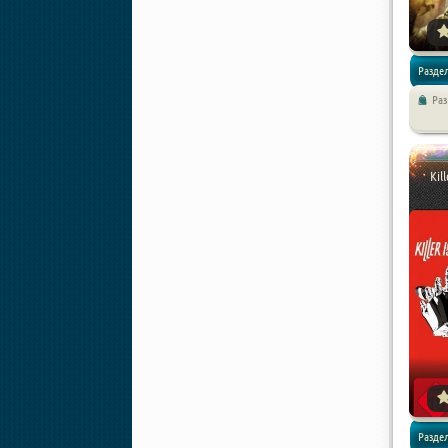
Раздел
Раз
Kil
Разде