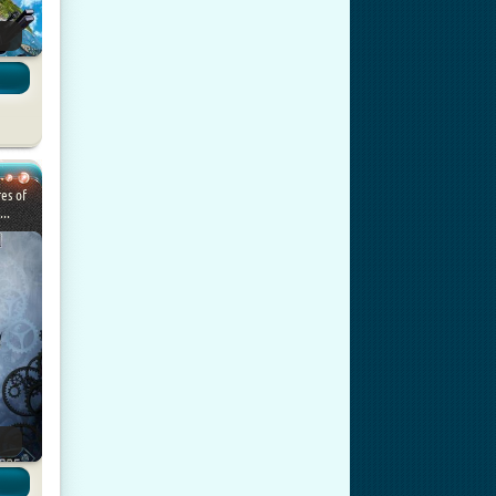
es of
..