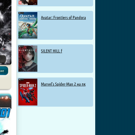
Avatar: Frontiers of Pandora
SILENT HILL f
кие
Marvel’s Spider-Man 2 на пк