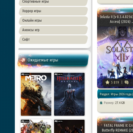
Экшен / RPG
Спортивные игры
Хоррор игры
Solasta II [v 0.3.4.8256
Онлайн игры
Access] (2026) ..
Анонсы игр
Софт
Ожидаемые игры
5 819
Раздел: Игры 2026 года 
Размер:
27.4 GB
FATAL FRAME II: Cr
Butterfly REMAKE (202