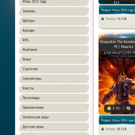
Игры 2022 года
014
Раздел: Игры 2026 года /
Экшены
Размер:
14.5 GB
Шутеры
Приключения / Хоррор и
Аркады
RPG
Dragonkin: The Banishe
PC | Пиратка
Файтинги
Гонки
Стратегии
Симуляторы
Квесты
Песочницы
Приключения
8 701
Логические игры
Раздел: Игры 2026 года /
Детские игры
Размер:
38.3 GB