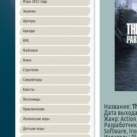
Игры 2022 года
Экшены
Шутеры
Аркады
RPG
Файтинги
Гонки
Стратегии
Симуляторы
Квесты
Песочницы
Название:
T
Приключения
Дата выхода:
Жанр: Action
Логические игры
Разработчик:
Детские игры
Software, Iro