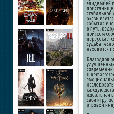
эпидемией п
пристанище 
стабильной 
оказывается
события вно
в путь, вед
поиском собс
пересекаетс
судьба тесно
находится п
Благодаря о
улучшенным
современных 
II Remastere
эмоциональ
исследовать
каждую дета
идеальная в
себя игру, 
игровой инд