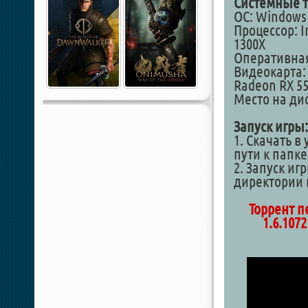
Системные т
ОС: Windows 1
Процессор: I
1300X
Оперативная
Видеокарта:
Radeon RX 5
Место на дис
Запуск игры:
1. Скачать в
пути к папк
2. Запуск иг
директории
Торрент п
1.6.1072