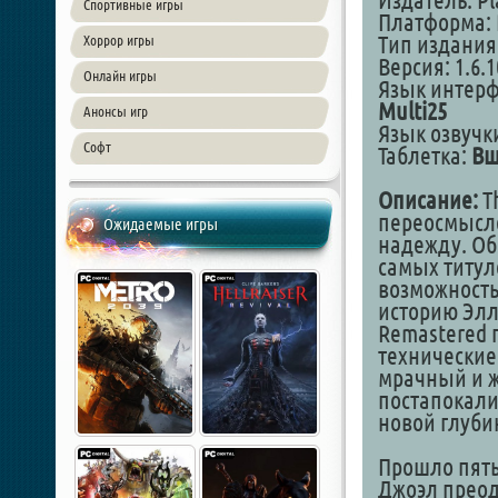
Издатель: Pl
Спортивные игры
Платформа: 
Тип издания
Хоррор игры
Версия: 1.6.1
Онлайн игры
Язык интер
Multi25
Анонсы игр
Язык озвучки
Софт
Таблетка:
Вш
Описание:
Th
переосмысле
Ожидаемые игры
надежду. Об
самых титул
возможность
историю Элли
Remastered 
технические
мрачный и ж
постапокали
новой глуби
Прошло пять
Джоэл прео