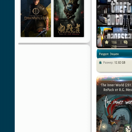
106
250
Раздел: Экшен
Размер:
12.82 GB
The Inner World (2013
RePack от R.G. Меха