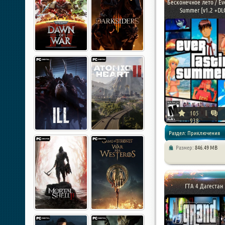
Бесконечное лето / Eve
Summer [v1.2 +DLC 
105
938
Раздел: Приключения
Размер:
846.49 MB
ГТА 4 Дагестан 