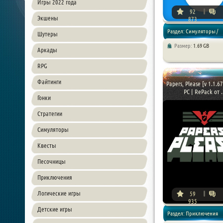
Игры 2022 года
92
Экшены
873
Раздел: Симуляторы /
Шутеры
Размер:
1.69 GB
Аркады
Песочницы
RPG
Файтинги
Papers, Please [v 1.1.6
PC | RePack от ..
Гонки
Стратегии
Симуляторы
Квесты
Песочницы
Приключения
Логические игры
59
935
Детские игры
Раздел: Приключения