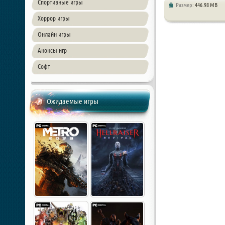
Спортивные игры
Размер:
446.98 MB
Хоррор игры
Онлайн игры
Анонсы игр
Софт
Ожидаемые игры