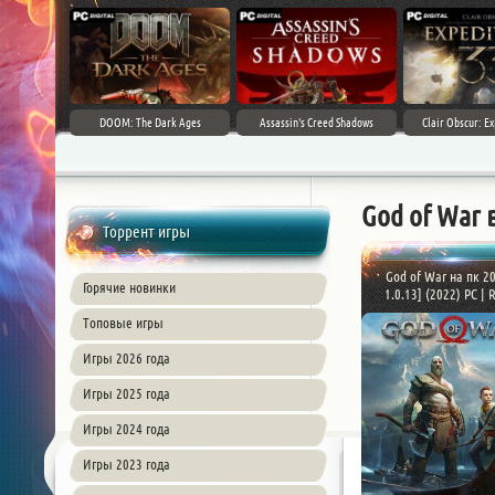
DOOM: The Dark Ages
Assassin's Creed Shadows
Clair Obscur: Ex
God of War 
Торрент игры
God of War на пк 20
Горячие новинки
1.0.13] (2022) PC | R
Топовые игры
Игры 2026 года
Игры 2025 года
Игры 2024 года
Игры 2023 года