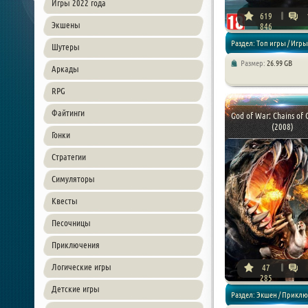
Игры 2022 года
619
Экшены
846
Раздел: Топ игры / Игры
Шутеры
Размер:
26.99 GB
Аркады
года / Экшен / Приключен
RPG
Файтинги
God of War: Chains of
(2008)
Гонки
Стратегии
Симуляторы
Квесты
Песочницы
Приключения
Логические игры
47
285
Детские игры
Раздел: Экшен / Прикл