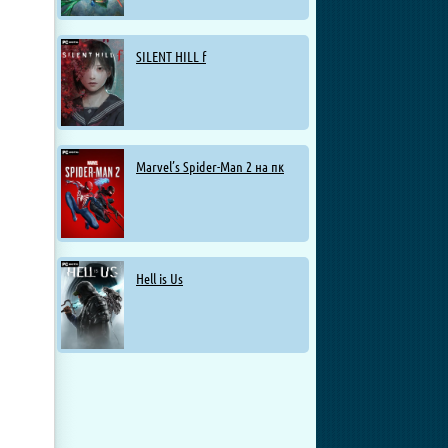
SILENT HILL f
Marvel’s Spider-Man 2 на пк
Hell is Us