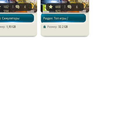
182
4
688
6
594
923
л: Симуляторы
Раздел: Топ игры /
змер:
1,93 GB
Размер:
32.2 GB
Симуляторы