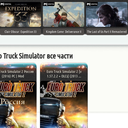
Clair Obscur: Expedition 33
Kingdom Come: Deliverance II
The Last of Us Part II Remastered
o Truck Simulator все части
Truck Simulator 2 Россия
Euro Truck Simulator 2 [v
(2016) PC | Mod
1.57.2.2 + DLCs] (2013 ...