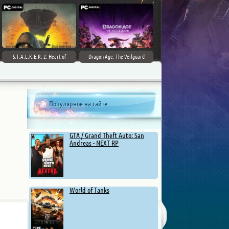
S.T.A.L.K.E.R. 2: Heart of
Dragon Age: The Veilguard
Chernobyl - Ultimate Edition
Популярное на сайте
GTA / Grand Theft Auto: San
Andreas - NEXT RP
World of Tanks