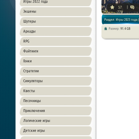
Игры 2022 года
57
Экшены
770
Раздел: Игры 2023 года /
Шутеры
Размер:
91.4 GB
Аркады
Стратегии / Симуляторы
RPG
Файтинги
Гонки
Стратегии
Симуляторы
Квесты
Песочницы
Приключения
Логические игры
Детские игры