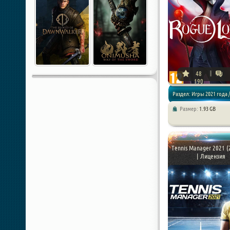
48
190
Раздел: Игры 2021 года /
Размер:
1.93 GB
Стратегии
Tennis Manager 2021 (
| Лицензия