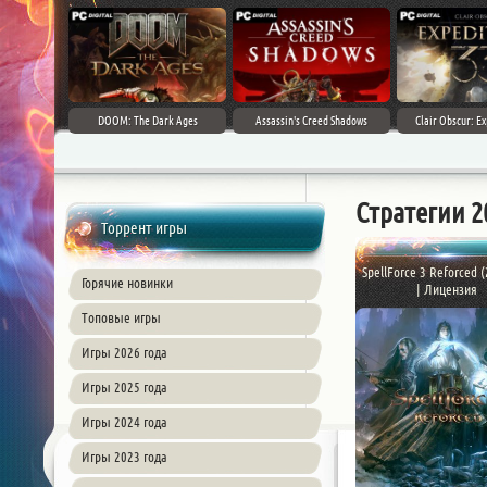
DOOM: The Dark Ages
Assassin's Creed Shadows
Clair Obscur: Ex
Стратегии 2
Торрент игры
SpellForce 3 Reforced 
Горячие новинки
| Лицензия
Топовые игры
Игры 2026 года
Игры 2025 года
Игры 2024 года
Игры 2023 года