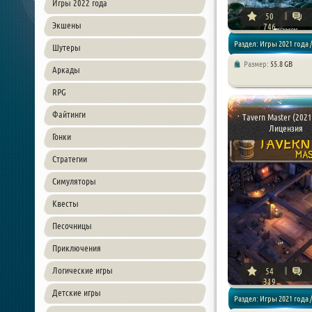
Игры 2022 года
50
Экшены
746
Раздел: Игры 2021 года /
Шутеры
Размер:
55.8 GB
Аркады
Стратегии
RPG
Файтинги
Tavern Master (2021
Лицензия
Гонки
Стратегии
Симуляторы
Квесты
Песочницы
Приключения
Логические игры
54
319
Детские игры
Раздел: Игры 2021 года /