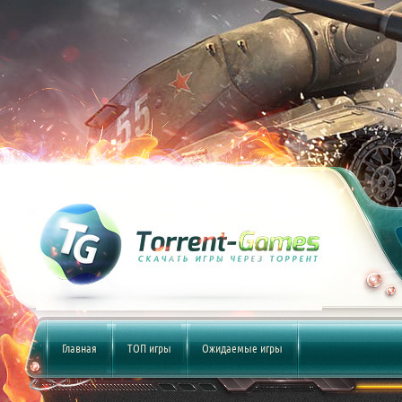
Главная
ТОП игры
Ожидаемые игры