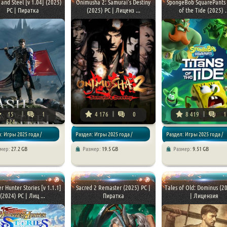
 and Steel [v 1.04] (2025)
Onimusha 2: Samurai's Destiny
SpongeBob SquarePants 
PC | Пиратка
(2025) PC | Лиценз ...
of the Tide (2025) ..
15
1
4 176
0
8 419
1
524
: Игры 2025 года /
Раздел: Игры 2025 года /
Раздел: Игры 2025 года /
змер:
27.2 GB
Размер:
19.5 GB
Размер:
9.51 GB
 RPG
Экшен
Аркады / Приключения /
Детские игры
r Hunter Stories [v 1.1.1]
Sacred 2 Remaster (2025) PC |
Tales of Old: Dominus (2
(2024) PC | Лиц ...
Пиратка
| Лицензия