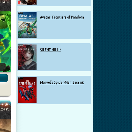
Titans
.
Avatar: Frontiers of Pandora
SILENT HILL f
Marvel’s Spider-Man 2 на пк
025) PC