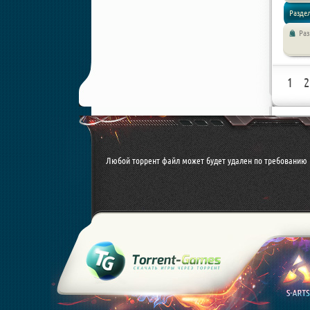
Раздел
Ра
Экшен /
1
2
Любой торрент файл может будет удален по требованию 