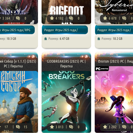
3 364
0
4 182
0
6 678
0
: Игры 2025 года / RPG
Раздел: Игры 2025 года /
Раздел: Игры 2025 года /
змер:
10.3 GB
Размер:
6.47 GB
Размер:
18.2 GB
Симуляторы
Приключения / Логические
й Собор [v 1.1.1] (2025)
GODBREAKERS (2025) PC |
Onirism (2025) PC | Ли
PC | Пиратка
Пиратка
17
15
3 013
0
3 202
0
752