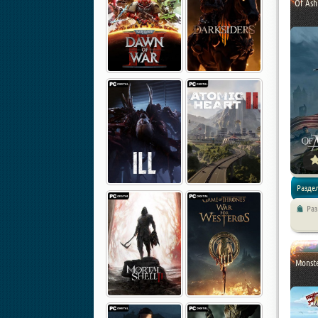
Of Ash
Раздел
Ра
Экшен /
Monste