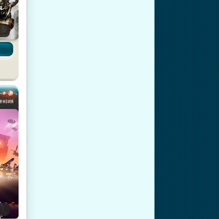
 игры
цензия