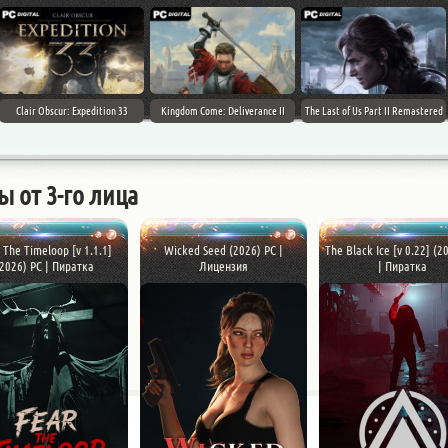
Clair Obscur: Expedition 33
Kingdom Come: Deliverance II
The Last of Us Part II Remastered
ы от 3-го лица
 The Timeloop [v 1.1.1]
Wicked Seed (2026) PC |
The Black Ice [v 0.22] (2
(2026) PC | Пиратка
Лицензия
| Пиратка