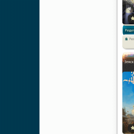
Раздел
Ра
Земски