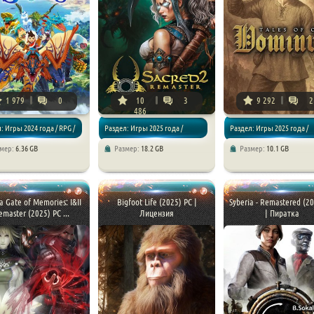
1 979
0
10
3
9 292
2
486
: Игры 2024 года / RPG /
Раздел: Игры 2025 года /
Раздел: Игры 2025 года /
змер:
6.36 GB
Размер:
18.2 GB
Размер:
10.1 GB
чения
Экшен / RPG
Экшен / RPG / Приключения
 Gate of Memories: I&II
Bigfoot Life (2025) PC |
Syberia - Remastered (2
emaster (2025) PC ...
Лицензия
| Пиратка