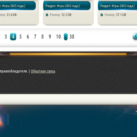
: Игры 2025 года /
Раздел: Игры 2025 года /
Раздел: Игры 2025 года /
змер:
21.6 GB
Размер:
12.2 GB
Размер:
27.1 GB
 RPG / Приключения
Экшен
Экшен / Приключения
3
4
5
6
7
8
9
10
38
правообладателя. |
Обратная связь