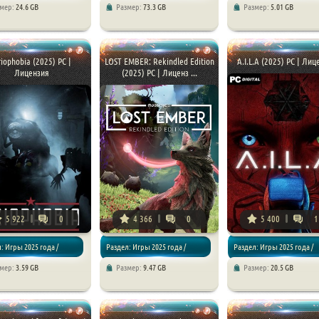
змер:
24.6 GB
Размер:
73.3 GB
Размер:
5.01 GB
 RPG
Экшен / Приключения
Приключения
iophobia (2025) PC |
LOST EMBER: Rekindled Edition
A.I.L.A (2025) PC | Лиц
Лицензия
(2025) PC | Лиценз ...
5 922
0
4 366
0
5 400
1
: Игры 2025 года /
Раздел: Игры 2025 года /
Раздел: Игры 2025 года /
змер:
3.59 GB
Размер:
9.47 GB
Размер:
20.5 GB
ения / Хоррор игры
Приключения
Экшен / Хоррор игры