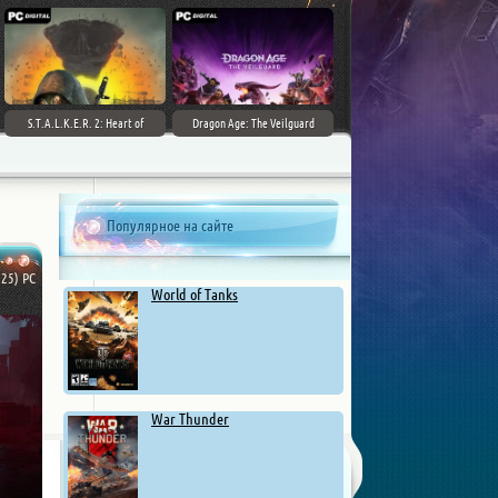
S.T.A.L.K.E.R. 2: Heart of
Dragon Age: The Veilguard
Chernobyl - Ultimate Edition
Популярное на сайте
025) PC
World of Tanks
War Thunder