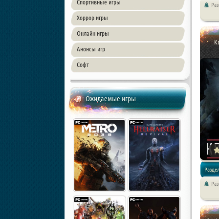
Спортивные игры
Ра
Экшен /
Хоррор игры
Онлайн игры
Kr
Анонсы игр
Софт
Ожидаемые игры
Раздел
Ра
Приключ