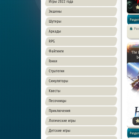
Игры 2022 года
Экшены
Раздел
Шутеры
Ра
Аркады
Экшен /
RPG
Файтинги
The 
b
Гонки
Стратегии
Симуляторы
Квесты
Песочницы
Приключения
Логические игры
Детские игры
Раздел