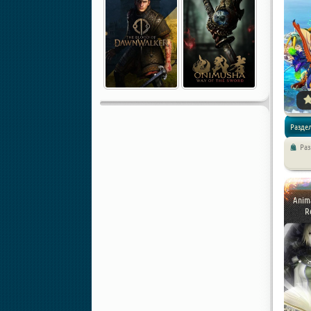
Раздел
Ра
Приклю
Anima
R