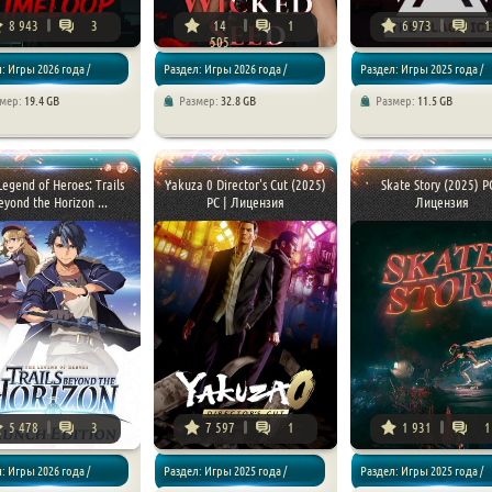
8 943
3
14
1
6 973
1
505
: Игры 2026 года /
Раздел: Игры 2026 года /
Раздел: Игры 2025 года /
змер:
19.4 GB
Размер:
32.8 GB
Размер:
11.5 GB
 Хоррор игры
Экшен / Хоррор игры
Экшен / Хоррор игры
Legend of Heroes: Trails
Yakuza 0 Director's Cut (2025)
Skate Story (2025) P
eyond the Horizon ...
PC | Лицензия
Лицензия
5 478
3
7 597
1
1 931
1
: Игры 2026 года /
Раздел: Игры 2025 года /
Раздел: Игры 2025 года /