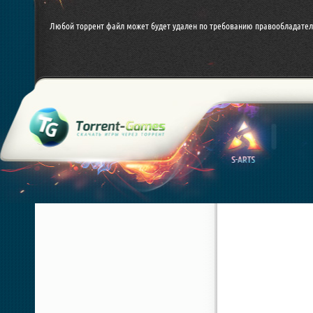
Любой торрент файл может будет удален по требованию правообладател