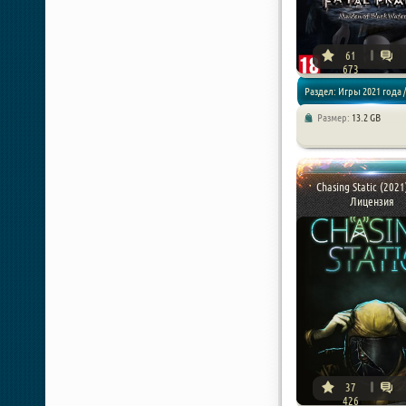
61
673
Раздел: Игры 2021 года /
Размер:
13.2 GB
Приключения / Хоррор и
Chasing Static (2021
Лицензия
37
426