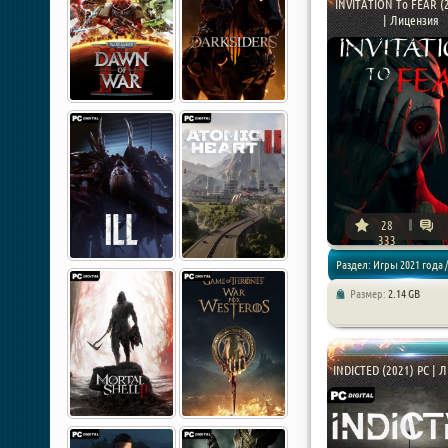
INVITATION To FEAR (
| Лицензия
28
333
Раздел: Игры 2021 года /
Размер:
2.14 GB
Хоррор игры
INDICTED (2021) PC | 