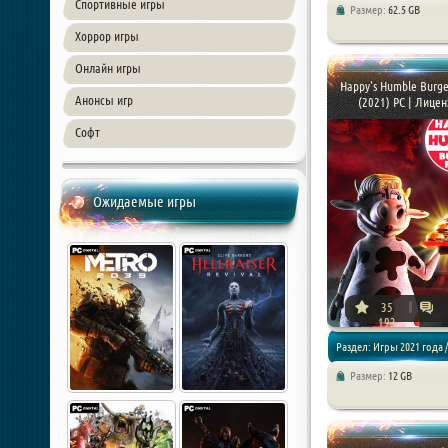
Спортивные игры
Размер:
62.5 GB
Хоррор игры
Хоррор игры
Онлайн игры
Happy's Humble Burg
Анонсы игр
(2021) PC | Лицен
Софт
Ожидаемые игры
35
193
Раздел: Игры 2021 года /
Размер:
12 GB
Приключения / Хоррор и