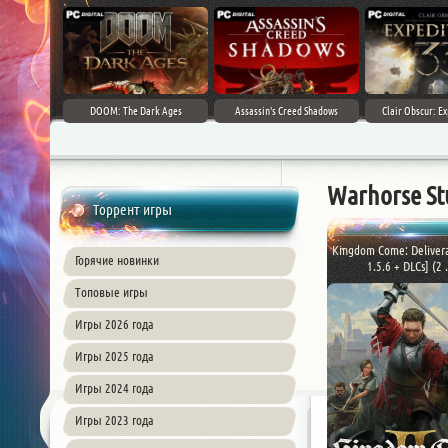
DOOM: The Dark Ages
Assassin's Creed Shadows
Clair Obscur: Ex
Warhorse St
Торрент игры
Kingdom Come: Delivera
Горячие новинки
1.5.6 + DLCs] (2 .
Топовые игры
Игры 2026 года
Игры 2025 года
Игры 2024 года
Игры 2023 года