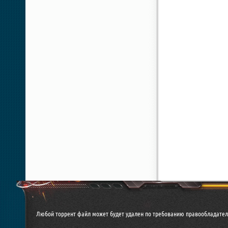
Любой торрент файл может будет удален по требованию правообладател