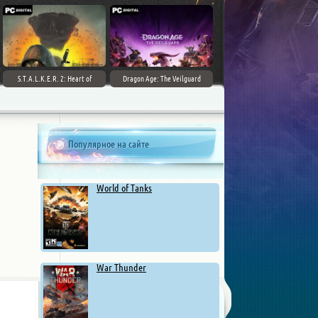
S.T.A.L.K.E.R. 2: Heart of
Dragon Age: The Veilguard
Chernobyl - Ultimate Edition
Популярное на сайте
World of Tanks
War Thunder