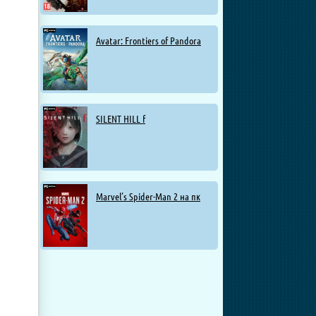
Avatar: Frontiers of Pandora
SILENT HILL f
Marvel’s Spider-Man 2 на пк