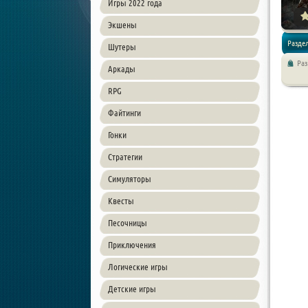
Игры 2022 года
Экшены
Раздел
Шутеры
Ра
Аркады
Экшен /
RPG
Файтинги
Гонки
Стратегии
Симуляторы
Квесты
Песочницы
Приключения
Логические игры
Детские игры