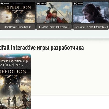
Clair Obscur: Expedition 33
Kingdom Come: Deliverance II
The Last of Us Part II Remastered
dfall Interactive игры разработчика
 Obscur: Expedition 33 [v
.5.6/68322] (202 ...