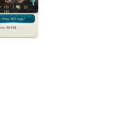
131
23
143
: Игры 2025 года /
змер:
44.9 GB
 RPG