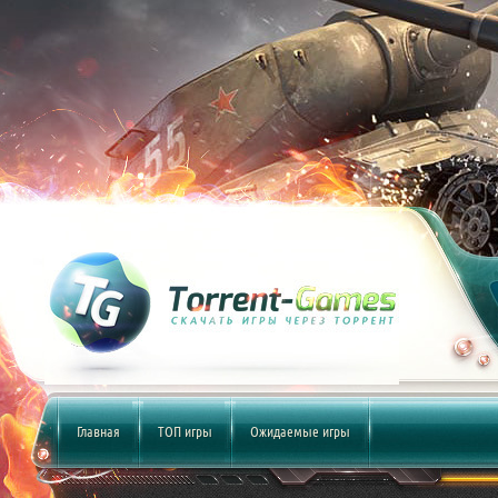
Главная
ТОП игры
Ожидаемые игры