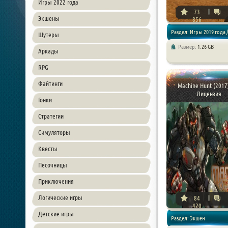
Игры 2022 года
73
Экшены
856
Раздел: Игры 2019 года /
Шутеры
Размер:
1.26 GB
Аркады
Экшен
RPG
Файтинги
Machine Hunt (2017)
Лицензия
Гонки
Стратегии
Симуляторы
Квесты
Песочницы
Приключения
Логические игры
84
420
Детские игры
Раздел: Экшен