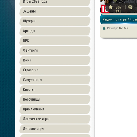
Игры 2022 года
806
Экшены
371
Раздел: Топ игры / Игры
Шутеры
Размер:
163 GB
Аркады
года / Экшен / Шутер
RPG
Файтинги
Гонки
Стратегии
Симуляторы
Квесты
Песочницы
Приключения
Логические игры
Детские игры