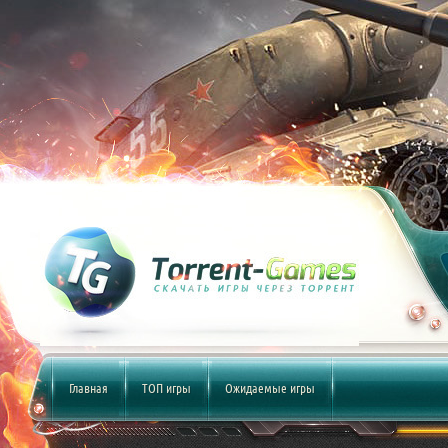
Главная
ТОП игры
Ожидаемые игры