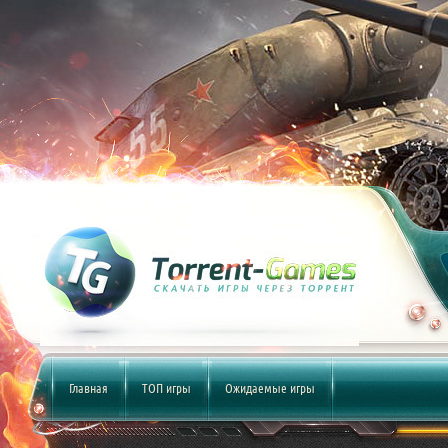
Главная
ТОП игры
Ожидаемые игры