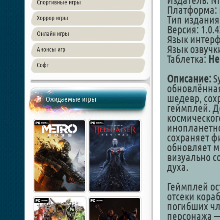
Издатель: Ni
Спортивные игры
Платформа: 
Тип издания
Хоррор игры
Версия: 1.0.
Онлайн игры
Язык интер
Язык озвучк
Анонсы игр
Таблетка:
Не
Софт
Описание:
Sy
обновлённая
шедевр, сох
Ожидаемые игры
геймплей. Д
космического
инопланетно
сохраняет ф
обновляет м
визуально с
духа.
Геймплей ос
отсеки кора
погибших чл
персонажа —