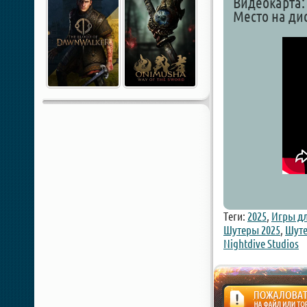
Видеокарта: 
Место на дис
Теги:
2025
,
Игры дл
Шутеры 2025
,
Шуте
Nightdive Studios