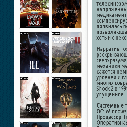
телекинезом
напряжённые
медикаменты
компенсируе
появилась п
позволяющая
хоть и с не
Нарратив то
раскрывающа
сверхразума,
механики ме
кажется нем
уровней и г
многих совр
Shock 2 в 19
упущенное.
Системные т
ОС: Windows 7
Процессор: I
Оперативная