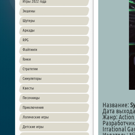
Игры 2022 года
Экшены
Шутеры
Аркады
RPG
Файтинги
Гонки
Стратегии
Симуляторы
Квесты
Песочницы
Название:
S
Приключения
Дата выхода
Жанр: Action,
Логические игры
Разработчик:
Детские игры
Irrational G