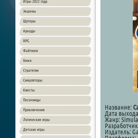
Игры 2022 года
Экшены
Шутеры
Аркады
RPG
Файтинги
Гонки
Стратегии
Симуляторы
Квесты
Песочницы
Название:
C
Приключения
Дата выхода:
Жанр: Simula
Логические игры
Разработчик
Детские игры
Издатель: G