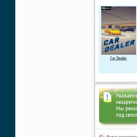
Car Dealer
Уважаемы
незареги
Мы реко
под свои
Всего коммента