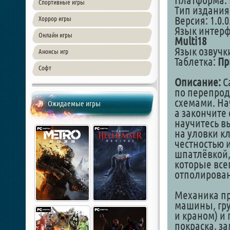
Платформа: 
Спортивные игры
Тип издания
Версия: 1.0.0
Хоррор игры
Язык интер
Онлайн игры
Multi18
Язык озвучк
Анонсы игр
Таблетка:
Пр
Софт
Описание:
Ca
по перепрод
схемами. На
Ожидаемые игры
а закончите
научитесь в
на уловки к
честностью 
шпатлёвкой,
которые все
отполирован
Механика пр
машины, гру
и краном) и
покраска, за