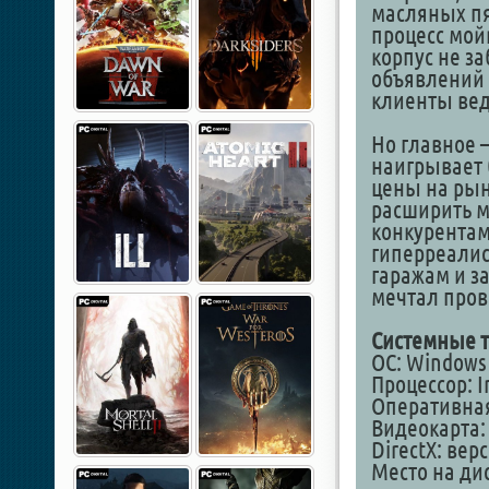
масляных пя
процесс мой
корпус не за
объявлений 
клиенты вед
Но главное 
наигрывает 
цены на рын
расширить м
конкурентами
гиперреалис
гаражам и за
мечтал пров
Системные т
ОС: Windows 1
Процессор: In
Оперативная
Видеокарта: 
DirectX: вер
Место на дис