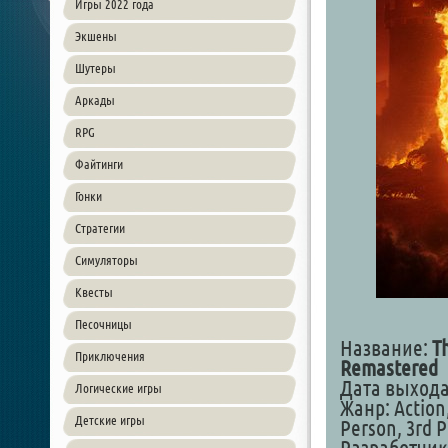
Игры 2022 года
Экшены
Шутеры
Аркады
RPG
Файтинги
Гонки
Стратегии
Симуляторы
Квесты
Песочницы
Название:
Th
Приключения
Remastered
Дата выхода:
Логические игры
Жанр: Action
Детские игры
Person, 3rd 