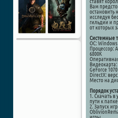
ставят коро
Вам предсто
остановить 
исследуя бе
гильдии и п
от которых 
Системные т
ОС: Windows 1
Процессор: AM
6800K
Оперативная
Видеокарта:
GeForce 1070 
DirectX: вер
Место на дис
Порядок уст
1. Скачать в
пути к папк
2. Запуск иг
OblivionRem
игры