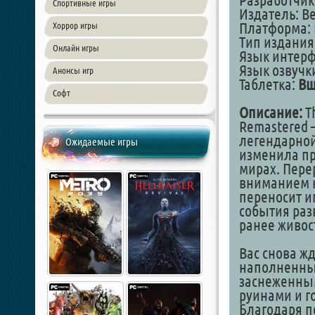
Разработчик:
Спортивные игры
Издатель: Be
Платформа: 
Хоррор игры
Тип издания
Онлайн игры
Язык интер
Язык озвучк
Анонсы игр
Таблетка:
Вш
Софт
Описание:
Th
Remastered 
легендарной
Ожидаемые игры
изменила пр
мирах. Пере
вниманием к
переносит иг
события раз
ранее живос
Вас снова ж
наполненны
заснеженны
руинами и г
Благодаря п