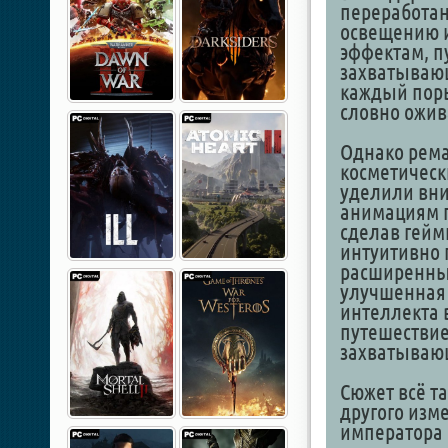
переработа
освещению 
эффектам, п
захватываю
каждый поры
словно ожив
Однако рема
косметическ
уделили вни
анимациям п
сделав гейм
интуитивно 
расширенны
улучшенная 
интеллекта 
путешествие
захватываю
Сюжет всё та
другого изм
императора 