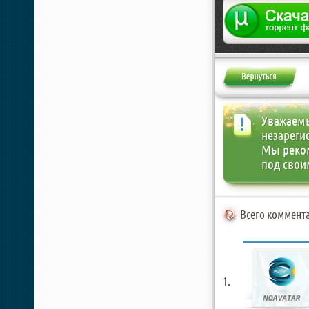
Жалоба
Уважаемы
незареги
Мы реко
под свои
Всего коммента