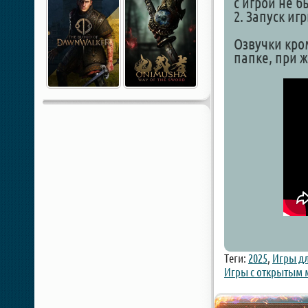
с игрой не 
2. Запуск иг
Озвучки кро
папке, при 
Теги:
2025
,
Игры дл
Игры с открытым