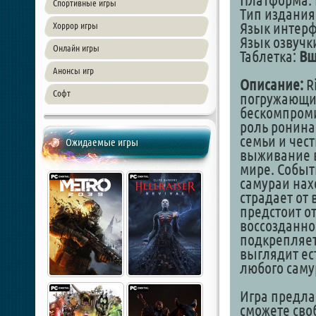
Платформа: 
Спортивные игры
Тип издания
Язык интер
Хоррор игры
Язык озвучки
Онлайн игры
Таблетка:
Вш
Анонсы игр
Описание:
Ri
Софт
погружающий
бескомпроми
роль ронина
семьи и чес
Ожидаемые игры
выживание в
мире. Событ
самураи нах
страдает от
предстоит о
воссозданно
подкрепляет
выглядит ес
любого саму
Игра предла
сможете сво