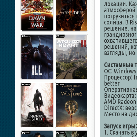
локации. Ка
атмосферой 
погрузиться
солнца. В Ri
решение, на
грандиозног
охватившего
решений, ко
взгляды, но
Системные т
ОС: Windows 1
Процессор: In
better
Оперативная
Видеокарта: 
AMD Radeon R
DirectX: вер
Место на дис
Запуск игры:
1. Скачать в