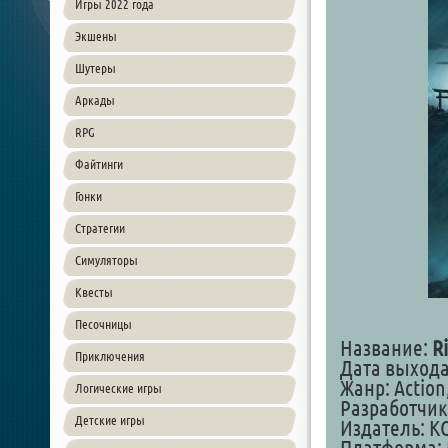
Игры 2022 года
Экшены
Шутеры
Аркады
RPG
Файтинги
Гонки
Стратегии
Симуляторы
Квесты
Песочницы
Название:
R
Приключения
Дата выхода:
Жанр: Action
Логические игры
Разработчик
Детские игры
Издатель: K