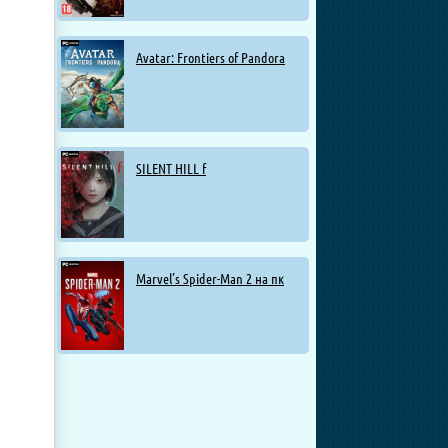
Avatar: Frontiers of Pandora
SILENT HILL f
Marvel’s Spider-Man 2 на пк