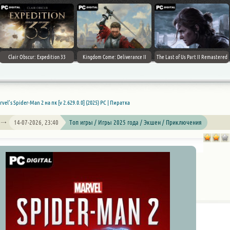
Clair Obscur: Expedition 33
Kingdom Come: Deliverance II
The Last of Us Part II Remastered
vel’s Spider-Man 2 на пк [v 2.629.0.0] (2025) PC | Пиратка
14-07-2026, 23:40
Топ игры / Игры 2025 года / Экшен / Приключения