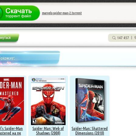
marvels-spider-man-2.torrent
147 457
Похожие:
l’s Spider-Man
Spider Man: Web of
Spider-Man: Shattered
stered на пк
Shadows (2008)
Dimensions (2010)