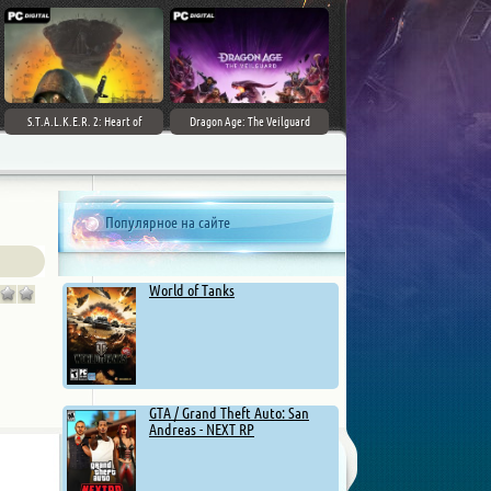
S.T.A.L.K.E.R. 2: Heart of
Dragon Age: The Veilguard
Chernobyl - Ultimate Edition
Популярное на сайте
World of Tanks
GTA / Grand Theft Auto: San
Andreas - NEXT RP