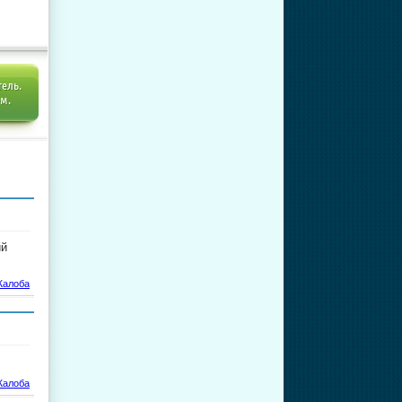
тель.
ем.
ий
алоба
алоба