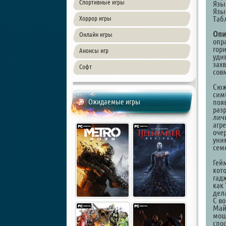
Спортивные игры
Язы
Язы
Таб
Хоррор игры
Опи
Онлайн игры
опр
гор
Анонсы игр
уди
зах
Софт
сов
Сюж
сим
Ожидаемые игры
поя
раз
лич
агр
очер
уни
сем
Гей
кот
гад
как
дел
С в
Май
мощ
спо