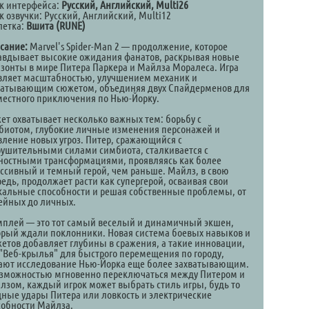
к интерфейса:
Русский, Английский, Multi26
к озвучки: Русский, Английский, Multi12
летка:
Вшита (RUNE)
сание:
Marvel's Spider-Man 2 — продолжение, которое
авдывает высокие ожидания фанатов, раскрывая новые
изонты в мире Питера Паркера и Майлза Моралеса. Игра
вляет масштабностью, улучшением механик и
ватывающим сюжетом, объединяя двух Спайдерменов для
местного приключения по Нью-Йорку.
ет охватывает несколько важных тем: борьбу с
биотом, глубокие личные изменения персонажей и
вление новых угроз. Питер, сражающийся с
рушительными силами симбиота, сталкивается с
ностными трансформациями, проявляясь как более
ессивный и темный герой, чем раньше. Майлз, в свою
едь, продолжает расти как супергерой, осваивая свои
кальные способности и решая собственные проблемы, от
ейных до личных.
мплей — это тот самый веселый и динамичный экшен,
орый ждали поклонники. Новая система боевых навыков и
жетов добавляет глубины в сражения, а такие инновации,
 "Веб-крылья" для быстрого перемещения по городу,
ают исследование Нью-Йорка еще более захватывающим.
озможностью мгновенно переключаться между Питером и
лзом, каждый игрок может выбрать стиль игры, будь то
ные удары Питера или ловкость и электрические
собности Майлза.