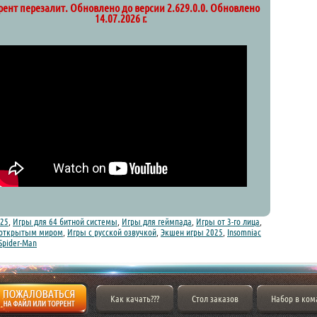
рент перезалит. Обновлено до версии 2.629.0.0. Обновлено
14.07.2026 г.
25
,
Игры для 64 битной системы
,
Игры для геймпада
,
Игры от 3-го лица
,
 открытым миром
,
Игры с русской озвучкой
,
Экшен игры 2025
,
Insomniac
Spider-Man
Как качать???
Стол заказов
Набор в ком