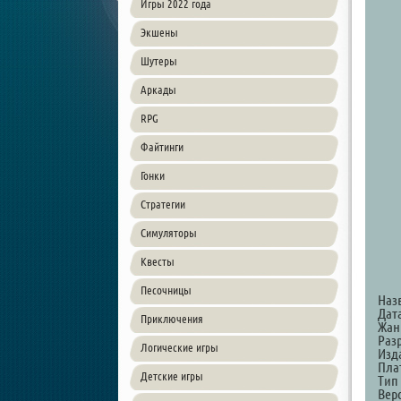
Игры 2022 года
Экшены
Шутеры
Аркады
RPG
Файтинги
Гонки
Стратегии
Симуляторы
Квесты
Песочницы
Наз
Дат
Приключения
Жанр
Разр
Логические игры
Изда
Пла
Детские игры
Тип
Верс