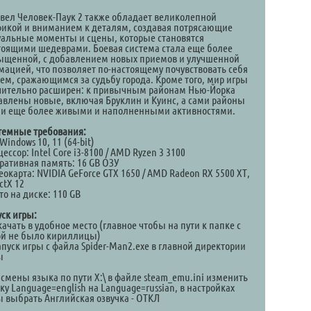
вел Человек-Паук 2 также обладает великолепной
фикой и вниманием к деталям, создавая потрясающие
уальные моменты и сцены, которые становятся
тоящими шедеврами. Боевая система стала еще более
ыщенной, с добавлением новых приемов и улучшенной
мацией, что позволяет по-настоящему почувствовать себя
оем, сражающимся за судьбу города. Кроме того, мир игры
чительно расширен: к привычным районам Нью-Йорка
авлены новые, включая Бруклин и Куинс, а сами районы
ли еще более живыми и наполненными активностями.
темные требования:
Windows 10, 11 (64-bit)
ессор: Intel Core i3-8100 / AMD Ryzen 3 3100
ративная память: 16 GB ОЗУ
окарта: NVIDIA GeForce GTX 1650 / AMD Radeon RX 5500 XT,
ctX 12
о на диске: 110 GB
уск игры:
качать в удобное место (главное чтобы на пути к папке с
ой не было кириллицы)
апуск игры с файла Spider-Man2.exe в главной директории
ы
 смены языка по пути X:\ в файле steam_emu.ini изменить
ку Language=english на Language=russian, в настройках
ы выбрать Английская озвучка - ОТКЛ