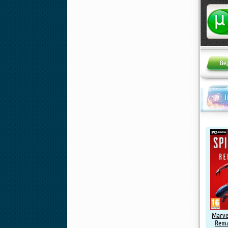
Жалоба
Marve
Rema