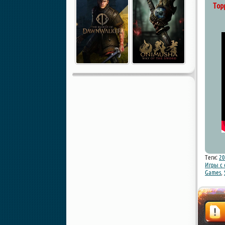
Тор
Теги:
20
Игры с
Games
,