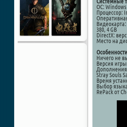
Системные т
ОС: Windows 1
Процессор: I
Оперативная
Видеокарта: 
380, 4 GB
DirectX: вер
Место на дис
Особенности
Ничего не в
Версия игры 
Дополнения
Stray Souls 
Время устан
Выбор языка
RePack от Ch