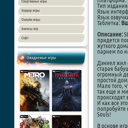
Платформа: 
Спортивные игры
Тип издания
Язык интер
Хоррор игры
Язык озвучк
Онлайн игры
Таблетка:
Вш
Анонсы игр
Описание:
St
Софт
придется по
жуткого дом
парнем по и
Ожидаемые игры
Дэниел жил 
старая бабу
огромный дв
простой дом,
Мало того, ч
так еще и м
происходят 
И как все эт
попробуйте в
Souls!
В основе иг