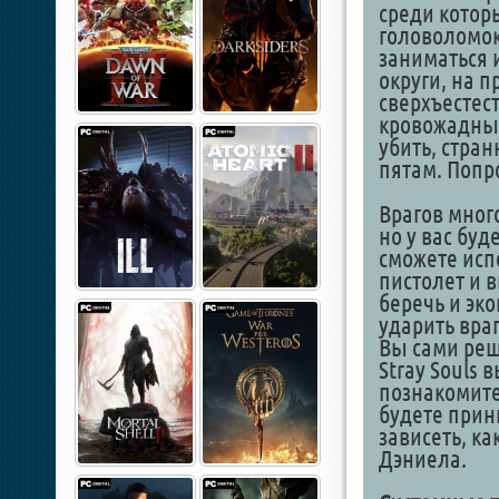
среди котор
головоломок
заниматься 
округи, на п
сверхъестес
кровожадные
убить, стра
пятам. Попро
Врагов много
но у вас бу
сможете исп
пистолет и в
беречь и эко
ударить враг
Вы сами реш
Stray Souls 
познакомите
будете прин
зависеть, к
Дэниела.