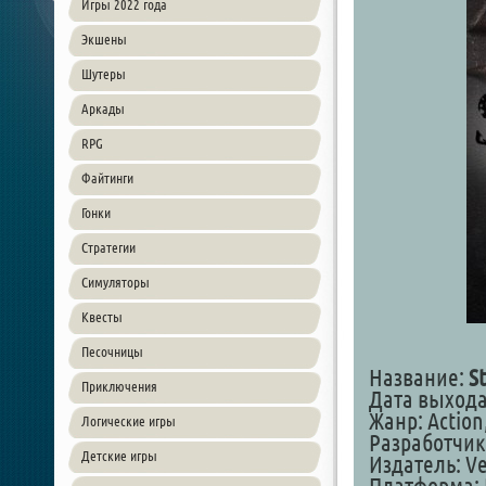
Игры 2022 года
Экшены
Шутеры
Аркады
RPG
Файтинги
Гонки
Стратегии
Симуляторы
Квесты
Песочницы
Название:
S
Приключения
Дата выхода:
Жанр: Action,
Логические игры
Разработчик:
Детские игры
Издатель: Ve