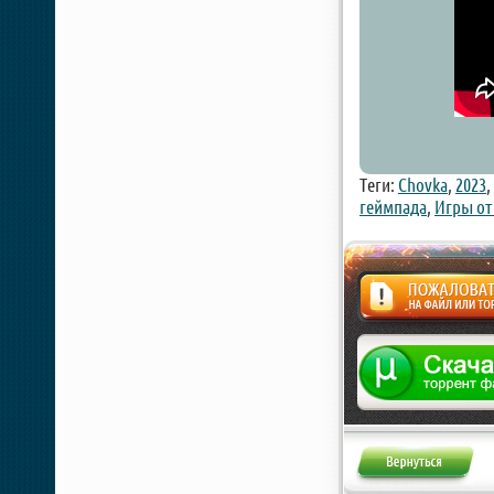
Теги:
Chovka
,
2023
,
геймпада
,
Игры от 
Жалоба