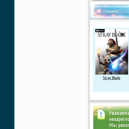
Похожие:
Stray Blade
Уважаемы
незареги
Мы реко