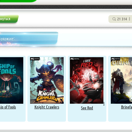
21 314
Похожие:
I
ip of Fools
Knight Crawlers
Brinefa
See Red