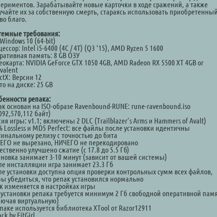
периментов. Зарабатывайте новые карточки в ходе сражений, а также
учайте их за собственную смерть, стараясь использовать приобретенны
во благо.
темные требования:
Windows 10 (64-bit)
ессор: Intel i5-6400 (4C / 4T) (Q3 ‘15), AMD Ryzen 5 1600
ративная память: 8 GB ОЗУ
окарта: NVIDIA GeForce GTX 1050 4GB, AMD Radeon RX 5500 XT 4GB or
valent
ctX: Версии 12
о на диске: 25 GB
бенности репака:
ак основан на ISO-образе Ravenbound-RUNE: rune-ravenbound.iso
092,570,112 байт)
ия игры: v1.1; включены 2 DLC (Trailblazer's Arms и Hammers of Avalt)
% Lossless и MD5 Perfect: все файлы после установки идентичны
гинальному релизу с точностью до бита
ЕГО не вырезано, НИЧЕГО не перекодировано
ственно улучшено сжатие (с 17.8 до 5.5 Гб)
ановка занимает 3-10 минут (зависит от вашей системы)
ле инсталляции игра занимает 23.3 Гб
ле установки доступна опция проверки контрольных сумм всех файлов,
бы убедиться, что репак установился нормально
к изменяется в настройках игры
 установки репака требуется минимум 2 Гб свободной оперативной пам
лючая виртуальную)
епаке используется библиотека XTool от Razor12911
ck by FitGirl