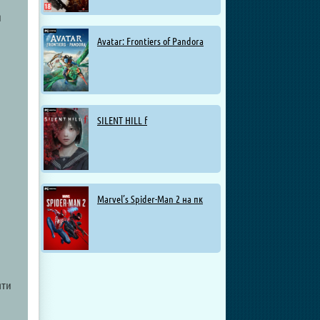
й
Avatar: Frontiers of Pandora
SILENT HILL f
Marvel’s Spider-Man 2 на пк
яти