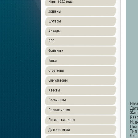
Игры 2022 года
Экшены
Шутеры
Аркады
RPG
Файтинги
Гонки
Стратегии
Симуляторы
Квесты
Песочницы
Наз
Дат
Приключения
Жанр
Разр
Логические игры
Изда
Пла
Детские игры
Тип
Язы