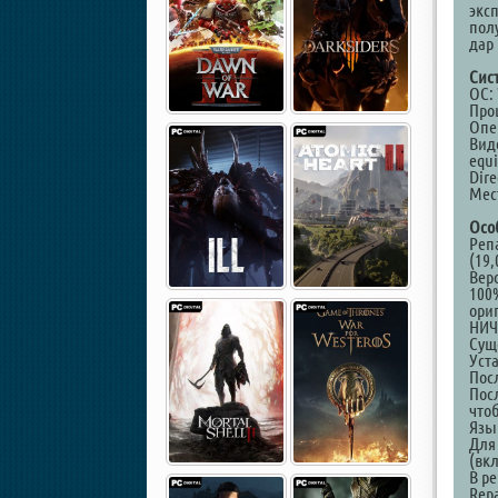
экс
пол
дар 
Сис
ОС: 
Проц
Опе
Виде
equi
Dire
Мест
Осо
Реп
(19,
Верс
100
ори
НИЧ
Суще
Уст
Пос
Пос
что
Язы
Для
(вк
В р
Repa