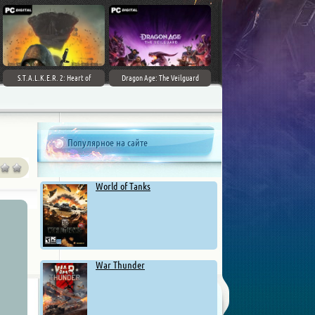
S.T.A.L.K.E.R. 2: Heart of
Dragon Age: The Veilguard
Chernobyl - Ultimate Edition
Популярное на сайте
World of Tanks
War Thunder