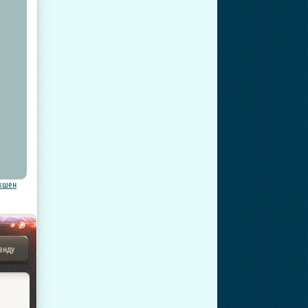
кшен
анду