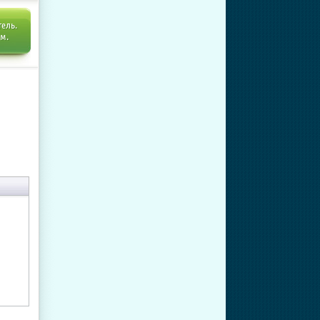
тель.
ем.