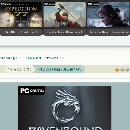
Clair Obscur: Expedition 33
Kingdom Come: Deliverance II
The Last of Us Part II Remastered
enbound [v 1.1 + DLCs] (2023) PC | RePack от FitGirl
4-07-2023, 01:10
Игры 2023 года / Экшен / RPG