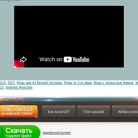
tGirl
,
2023
,
Игры для 64 битной системы
,
Игры от 3-го лица
,
Игры с открытым миром
,
Э
023
,
Systemic Reaction
Как качать???
Стол заказов
Набор в ком
ravenbound.torrent