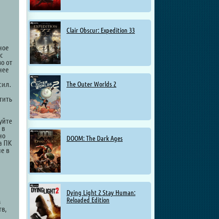
Clair Obscur: Expedition 33
ное
с
о от
нее
сил.
The Outer Worlds 2
тить
уйте
 в
но
DOOM: The Dark Ages
а ПК
е в
Dying Light 2 Stay Human:
Reloaded Edition
в
тв,