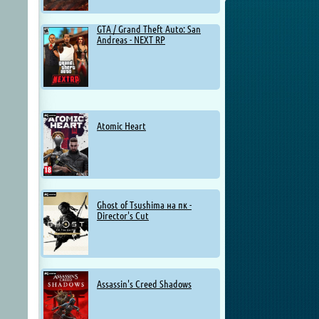
GTA / Grand Theft Auto: San
Andreas - NEXT RP
Atomic Heart
Ghost of Tsushima на пк -
Director's Cut
Assassin's Creed Shadows