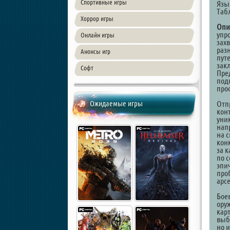
Спортивные игры
Язы
Таб
Хоррор игры
Опи
упр
Онлайн игры
зах
раз
Анонсы игр
путе
зак
Софт
Пре
подг
про
Ожидаемые игры
Отп
кон
уни
нап
на 
кон
за 
по с
эпи
про
арс
Бое
ору
кар
выб
но 