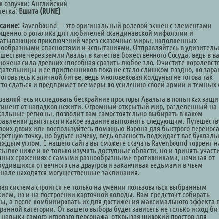
к озвучки: Английский
летка:
Вшита (RUNE)
сание:
Ravenbound — это оригинальный ролевой экшен с элементами
ощенного рогалика для любителей скандинавской мифологии и
ватывающих приключений через сказочные миры, наполненных
нообразными опасностями и испытаниями. Отправляйтесь в удивитель
шествие через земли Авальт в качестве божественного Сосуда, ведь в ва
лючена сила древних способная сразить любое зло. Очистите королевств
дательницы и ее приспешников пока не стало слишком поздно, но зара
отовьтесь к эпичной битве, ведь многовековая колдунья не готова так
сто сдаться и предпримет все меры по усилению своей армии и темных 
равляйтесь исследовать бескрайние просторы Авальта в попытках защи
тинент от нападков нежити. Огромный открытый мир, разделенный на
кальные регионы, позволит вам самостоятельно выбирать в каком
равлении двигаться и какое задание выполнять следующим. Путешеств
своих двоих или воспользуйтесь помощью Ворона для быстрого переноса
кретную точку, но будьте начеку, ведь опасность поджидает вас букваль
каждым углом. С нашего сайта вы сможете скачать Ravenbound торрент н
сылке ниже и не только изучить доступные области, но и принять участи
чных сражениях с самыми разнообразными противниками, начиная от
будившихся от вечного сна драугров и заканчивая ведьмами в чьем
енале находятся могущественные заклинания.
вая система строится не только на умении пользоваться выбранным
жием, но и на построении карточной колоды. Вам предстоит собирать
ты, а после комбинировать их для достижения максимального эффекта 
ранной категории. От вашего выбора будет зависеть не только исход би
и навыки самого игрового персонажа, открывая широкий простор для