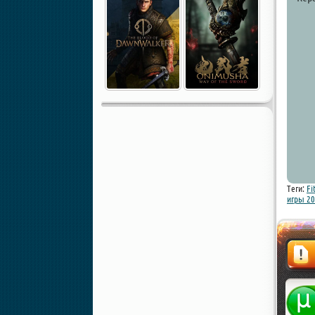
Теги:
Fi
игры 2
Жалоба