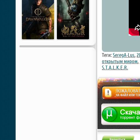
Теги:
SeregA-Lus
,
2
открытым миром
,
S.T.A.L.K.E.R.
Жалоба