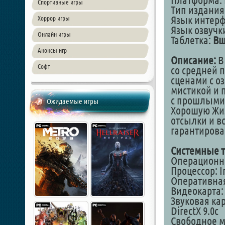
Платформа: 
Спортивные игры
Тип издания
Язык интер
Хоррор игры
Язык озвучк
Онлайн игры
Таблетка:
Вш
Анонсы игр
Описание:
В
Софт
со средней 
сценами с оз
мистикой и 
с прошлыми 
Ожидаемые игры
Хорошую Жиз
отсылки и в
гарантирова
Системные т
Операционная
Процессор: I
Оперативная
Видеокарта: 
Звуковая кар
DirectX 9.0с
Свободное ме