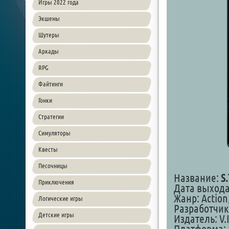
Игры 2022 года
Экшены
Шутеры
Аркады
RPG
Файтинги
Гонки
Стратегии
Симуляторы
Квесты
Песочницы
Название:
S
Приключения
Дата выхода:
Жанр: Action,
Логические игры
Разработчик
Детские игры
Издатель: V.I