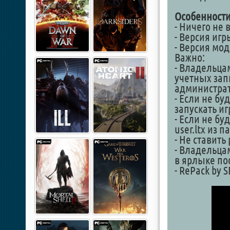
Особенности
- Ничего не
- Версия игры
- Версия мода
Важно:
- Владельца
учетных запи
администрат
- Если не бу
запускать и
- Если не бу
user.ltx из 
- Не ставить
- Владельцам
в ярлыке по
- RePack by 