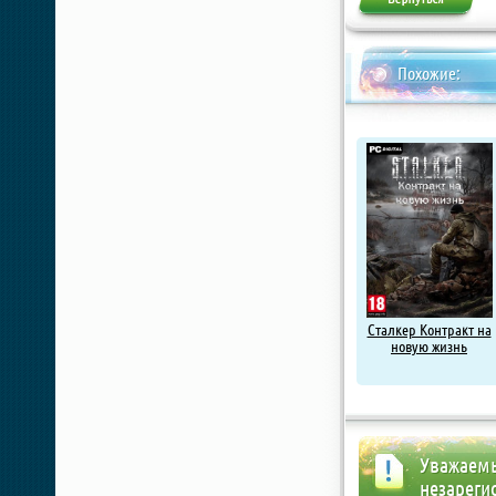
Похожие:
Сталкер Контракт на
новую жизнь
Уважаемы
незареги