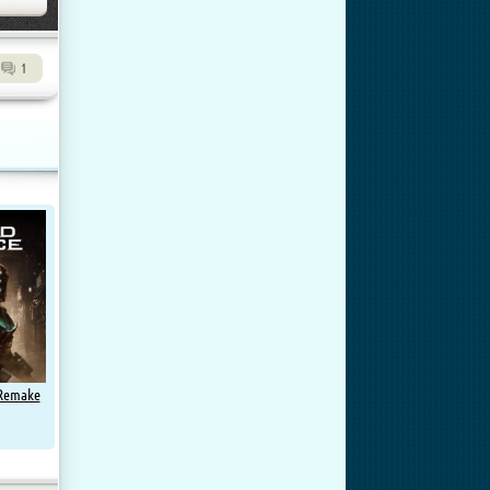
1
Remake