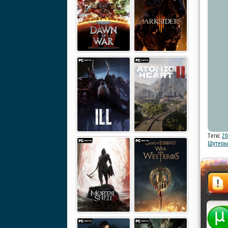
Теги:
20
Шутеры 
Жалоба