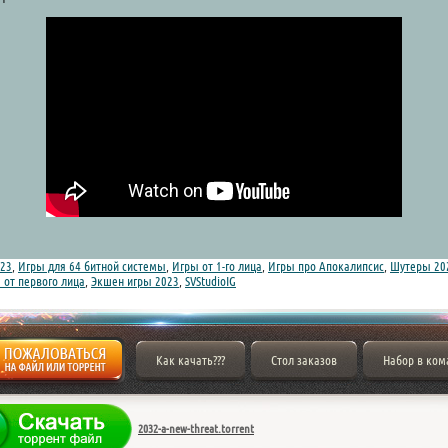
23
,
Игры для 64 битной системы
,
Игры от 1-го лица
,
Игры про Апокалипсис
,
Шутеры 20
от первого лица
,
Экшен игры 2023
,
SVStudioIG
Как качать???
Стол заказов
Набор в ком
2032-a-new-threat.torrent