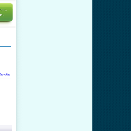
тель.
ем.
3
алоба