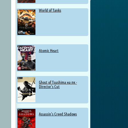
World of Tanks
Atomic Heart
Ghost of Tsushima на пк -
Director's Cut
Assassin's Creed Shadows