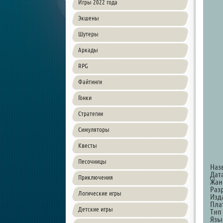
Игры 2022 года
Экшены
Шутеры
Аркады
RPG
Файтинги
Гонки
Стратегии
Симуляторы
Квесты
Песочницы
Наз
Дата
Приключения
Жанр
Разр
Логические игры
Изда
Пла
Детские игры
Тип
Язы