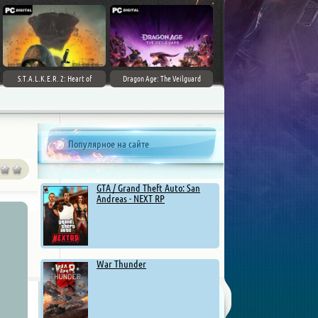
S.T.A.L.K.E.R. 2: Heart of
Dragon Age: The Veilguard
Chernobyl - Ultimate Edition
Популярное на сайте
GTA / Grand Theft Auto: San
Andreas - NEXT RP
War Thunder