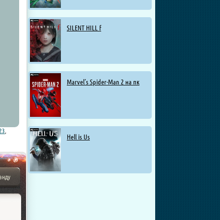
SILENT HILL f
Marvel’s Spider-Man 2 на пк
23
,
Hell is Us
анду