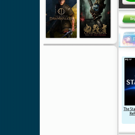
The Sta
ReP