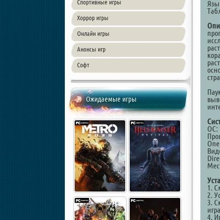
Спортивные игры
Язы
Таб
Хоррор игры
Опи
про
Онлайн игры
исс
рас
Анонсы игр
кор
рас
Софт
осн
стр
Пау
Ожидаемые игры
выве
инт
Сис
ОС: 
Проц
Опе
Виде
Dire
Мест
Уст
1. 
2. У
3. С
игр
4. И