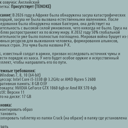
к озвучки: Английский
летка:
Присутствует (TENOKE)
сание:
В 2026 году в Африке была обнаружена засуха катастрофических
порций, засуха не была вызвана естественными явлениями. После
ледования была обнаружена новая бактерия, она действует на
тительность с высокой силой умножения, чего никогда не было. Груса на
аблях распространяют их по всему миру. К 2032 году 50% глобальной
тительности уже было полностью поглощено. Мировая война бушует из-
овных ресурсов для выживания человека, формирования альянсов,
анных стран. Эта чума была названа P-X.
к, известный солдат в армии, призван исследовать источник чумы и
сти порядок из хаоса. У него будет особое оружие и искусственный
еллект, чтобы направлять его по пути.
темные требования:
Windows 7, 8, 10 (64-bit)
ессор: Intel Core i5-3330 @ 3.2GHz or AMD Ryzen 5 2600
ративная память: 8 GB ОЗУ
окарта: NVIDIA GeForce GTX 1060 6gb or Amd RX 570 4gb
ctX: Версии 11
о на диске: 17 GB
ановка:
Смонтировать образ
становить
копировать таблетку из папки Crack (на образе) в папку где установлена
а
грать