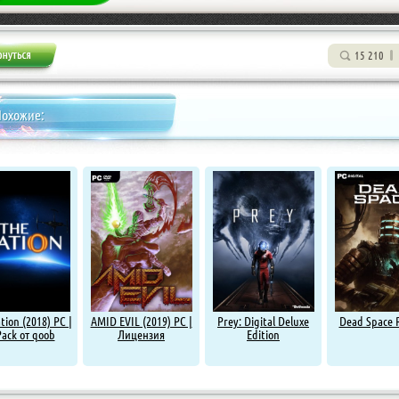
15 210
Похожие:
tion (2018) PC |
AMID EVIL (2019) PC |
Prey: Digital Deluxe
Dead Space 
ack от qoob
Лицензия
Edition