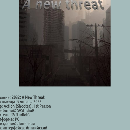
вание:
2032: A New Threat
 выхода: 5 января 2023
: Action (Shooter), 1st Person
аботчик: SVStudioIG
тель: SVStudioIG
тформа: PC
 издания: Лицензия
к интерфейса:
Английский