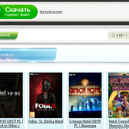
the-hotel.torrent
4 881
Похожие:
9-95 (2017) PC |
Fobia - St. Dinfna Hotel
Crimson Hotel (2019)
Hotel Transyl
ck от Other s
PC | Лицензия
Monsters Ov