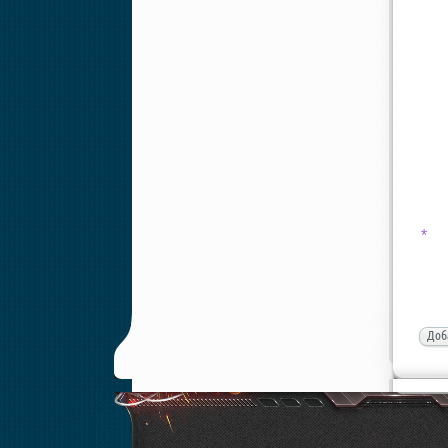
*
Доб