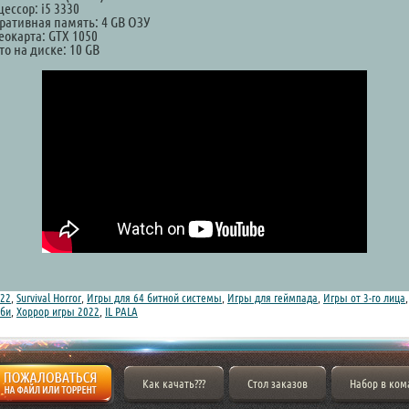
ессор: i5 3330
ративная память: 4 GB ОЗУ
еокарта: GTX 1050
о на диске: 10 GB
22
,
Survival Horror
,
Игры для 64 битной системы
,
Игры для геймпада
,
Игры от 3-го лица
мби
,
Хоррор игры 2022
,
IL PALA
Как качать???
Стол заказов
Набор в ком