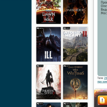
Проц
Опе
Вид
Мест
Теги:
20
про зо