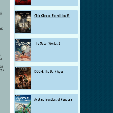
ой
Clair Obscur: Expedition 33
ак
The Outer Worlds 2
о
ты
ся
как
DOOM: The Dark Ages
Avatar: Frontiers of Pandora