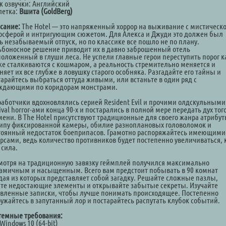
к озвучки: Английский
летка:
Вшита (GoldBerg)
сание:
The Hotel — это напряженный хоррор на выживание с мистическ
осферой и интригующим сюжетом. Для Алекса и Джуди это должен был
ть незабываемый отпуск, но по классике все пошло не по плану.
ьбоносное решение приводит их в давно заброшенный отель
положенный в глуши леса. Не успели главные герои переступить порог к
 же сталкиваются с кошмаром, а реальность стремительно меняется и
няет их все глубже в ловушку старого особняка. Разгадайте его тайны и
тарайтесь выбраться оттуда живыми, или встаньте в один ряд с
ждающими по коридорам монстрами.
работчики вдохновлялись серией Resident Evil и прочими олдскульными
ival horror-ами конца 90-х и постарались в полной мере передать дух тог
мени. В The Hotel присутствуют традиционные для своего жанра атрибу
типу фиксированной камеры, обилие разноплановых головоломок и
тоянный недостаток боеприпасов. Грамотно распоряжайтесь имеющими
урсами, ведь количество противников будет постепенно увеличиваться, 
 сила.
мотря на традиционную завязку геймплей получился максимально
амичным и насыщенным. Всего вам предстоит побывать в 90 комнат
дая из которых представляет собой загадку. Решайте сложные пазлы,
те недостающие элементы и открывайте забытые секреты. Изучайте
авленные записки, чтобы лучше понимать происходящее. Постепенно
ружайтесь в запутанный лор и постарайтесь распутать клубок событий.
темные требования:
Windows 10 (64-bit)