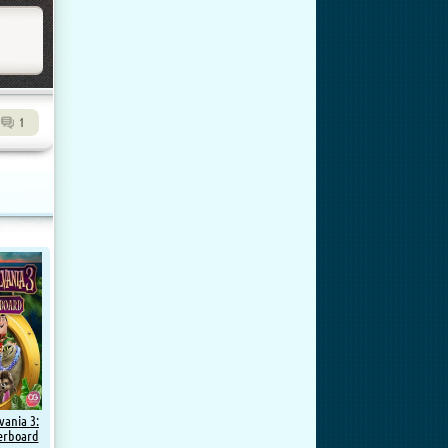
1
vania 3:
erboard