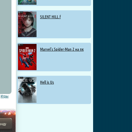
SILENT HILL f
Marvel’s Spider-Man 2 на пк
Hell is Us
,
Игры
анду