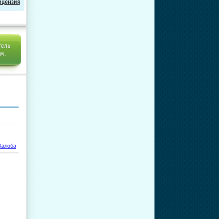
Лицензия
тель.
ем.
алоба