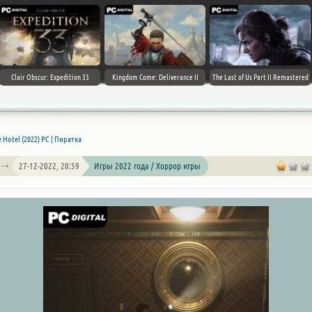
Clair Obscur: Expedition 33
Kingdom Come: Deliverance II
The Last of Us Part II Remastered
 Hotel (2022) PC | Пиратка
27-12-2022, 20:59
Игры 2022 года / Хоррор игры