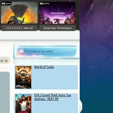
S.T.A.L.K.E.R. 2: Heart of
Dragon Age: The Veilguard
Chernobyl - Ultimate Edition
Популярное на сайте
World of Tanks
GTA / Grand Theft Auto: San
Andreas - NEXT RP