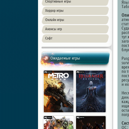
Спортивные игры
Язы
Таб
Хоррор игры
Опи
атм
Онлайн игры
ста
Суд
Анонсы игр
рас
тут
Софт
заго
пос
блу
Ожидаемые игры
Раз
surv
вре
по 
пос
рес
и их
Нес
дин
каж
ищи
ост
пог
Сис
ОС: 