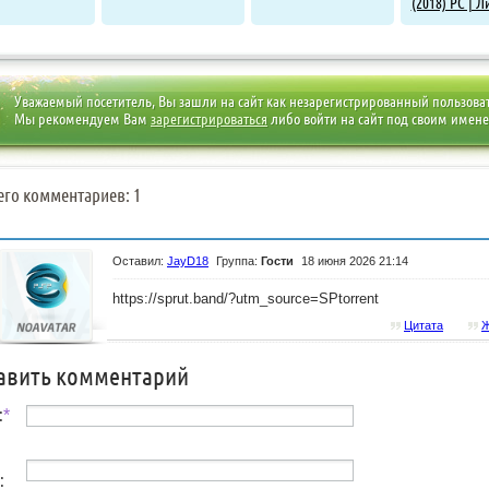
(2018) PC | 
Уважаемый посетитель, Вы зашли на сайт как незарегистрированный пользова
Мы рекомендуем Вам
зарегистрироваться
либо войти на сайт под своим имен
его комментариев: 1
Оставил:
JayD18
Группа:
Гости
18 июня 2026 21:14
https://sprut.band/?utm_source=SPtorrent
Цитата
Ж
авить комментарий
:
*
: