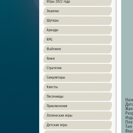
Игры 2022 года
Экшены
Шутеры
Аркады
RPG
Файтинги
Гонки
Стратегии
Симуляторы
Квесты
Песочницы
Наз
Дат
Приключения
Жанр
Разр
Логические игры
Изда
Пла
Детские игры
Тип
Язы