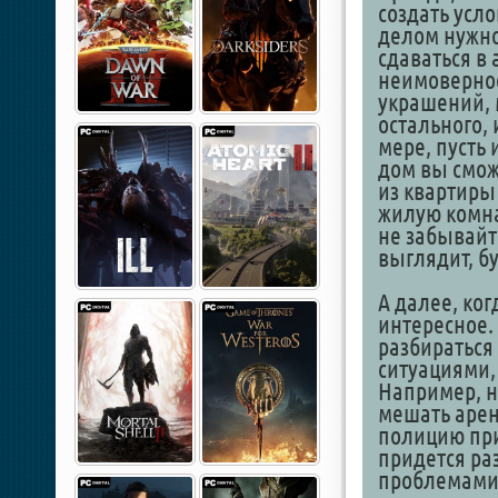
создать усло
делом нужно
сдаваться в
неимоверное
украшений, 
остального, 
мере, пусть
дом вы смож
из квартиры
жилую комна
не забывайте
выглядит, б
А далее, ког
интересное.
разбиратьс
ситуациями,
Например, н
мешать арен
полицию при
придется ра
проблемами 