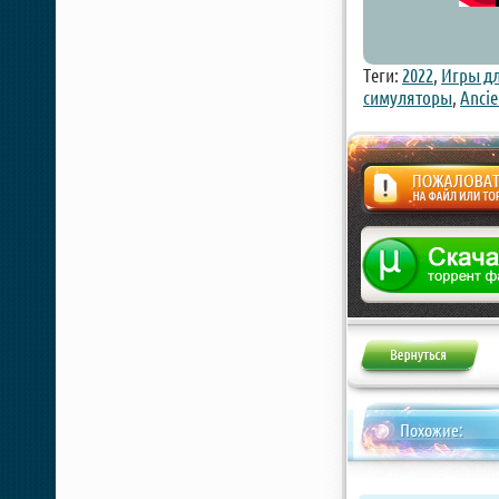
Теги:
2022
,
Игры дл
симуляторы
,
Ancie
Жалоба
Похожие: