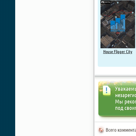
House Flipper City
Уважаемы
незареги
Мы реко
под свои
Всего коммента