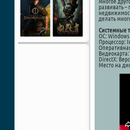
многое друго
развивать – 
недвижимост
делать мног
Системные т
ОС: Windows 7
Процессор: In
Оперативная
Видеокарта: 
DirectX: Вер
Место на дис