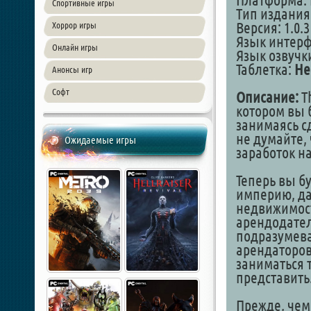
Платформа: 
Спортивные игры
Тип издания
Версия: 1.0.3
Хоррор игры
Язык интер
Онлайн игры
Язык озвучк
Таблетка:
Не
Анонсы игр
Софт
Описание:
Th
котором вы 
занимаясь сд
не думайте, 
Ожидаемые игры
заработок н
Теперь вы б
империю, да
недвижимост
арендодателе
подразумева
арендаторов 
заниматься 
представить
Прежде, чем