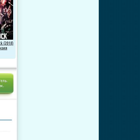
ck (2018)
нзия
тель.
ем.