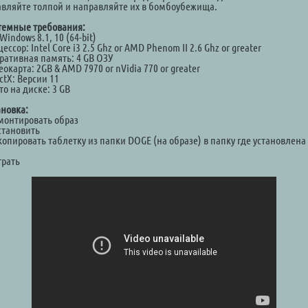
авляйте толпой и направляйте их в бомбоубежища.
темные требования:
Windows 8.1, 10 (64-bit)
ессор: Intel Core i3 2.5 Ghz or AMD Phenom II 2.6 Ghz or greater
ративная память: 4 GB ОЗУ
окарта: 2GB & AMD 7970 or nVidia 770 or greater
ctX: Версии 11
о на диске: 3 GB
ановка:
Смонтировать образ
становить
копировать таблетку из папки DOGE (на образе) в папку где установлена
а
грать