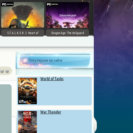
S.T.A.L.K.E.R. 2: Heart of
Dragon Age: The Veilguard
Chernobyl - Ultimate Edition
Популярное на сайте
World of Tanks
War Thunder