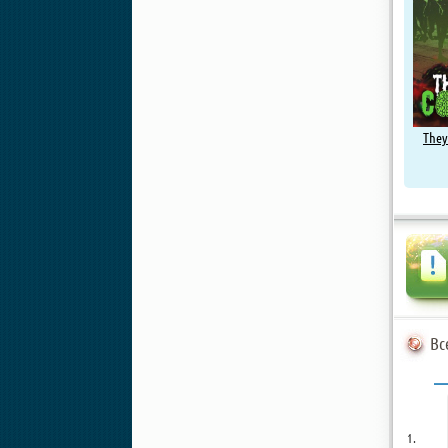
They
Вс