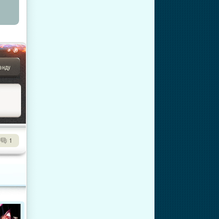
анду
1