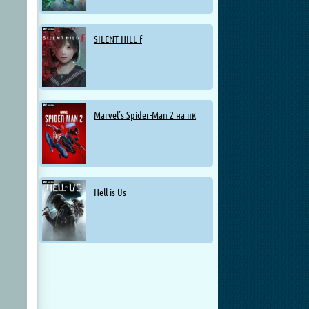
SILENT HILL f
Marvel’s Spider-Man 2 на пк
Hell is Us