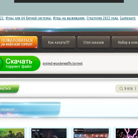
22
,
Игры для 64 битной системы
,
Игры на выживание
,
Стратегии 2022 года
,
Gameparic
Как качать???
Стол заказов
Набор в ком
project-wunderwaffe.torrent
9 616
Похожие: