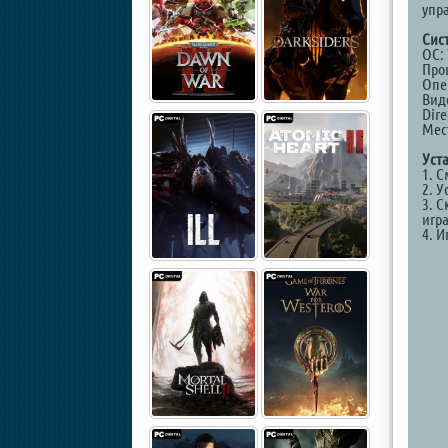
упр
Сис
ОС: 
Проц
Опе
Виде
Dire
Мест
Уст
1. 
2. У
3. С
игр
4. И