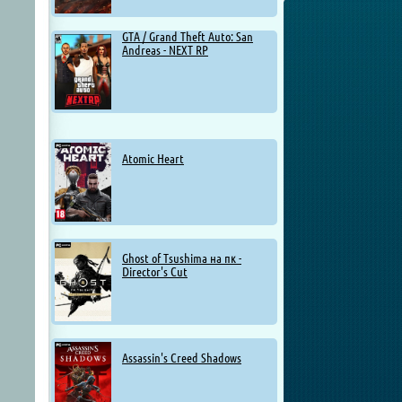
GTA / Grand Theft Auto: San
Andreas - NEXT RP
Atomic Heart
Ghost of Tsushima на пк -
Director's Cut
Assassin's Creed Shadows