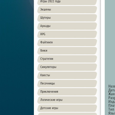
Игры 2022 года
Экшены
Шутеры
Аркады
RPG
Файтинги
Гонки
Стратегии
Симуляторы
Квесты
Песочницы
Наз
Дата
Приключения
Жанр
Раз
Логические игры
Изда
Пла
Детские игры
Тип
Язы