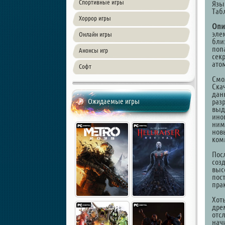
Спортивные игры
Язы
Таб
Хоррор игры
Опи
эле
Онлайн игры
бли
поп
Анонсы игр
сек
ато
Софт
Смо
Скач
дан
Ожидаемые игры
раз
выд
ино
ним
нов
ком
Пос
соз
выс
пос
пра
Хот
дре
отс
нач