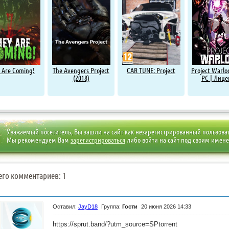
 Are Coming!
The Avengers Project
CAR TUNE: Project
Project Warlo
(2018)
PC | Лице
Уважаемый посетитель, Вы зашли на сайт как незарегистрированный пользова
Мы рекомендуем Вам
зарегистрироваться
либо войти на сайт под своим имен
его комментариев: 1
Оставил:
JayD18
Группа:
Гости
20 июня 2026 14:33
https://sprut.band/?utm_source=SPtorrent