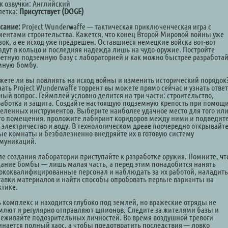
к озвучки: Английский
летка:
Присутствует (DOGE)
сание:
Project Wunderwaffe — тактическая приключенческая игра с
ментами строительства. Кажется, что конец Второй Мировой войны уже
зок, а ее исход уже предрешен. Оставшиеся немецкие войска вот-вот
адут в кольцо и последняя надежда лишь на чудо-оружие. Постройте
ретную подземную базу с лабораторией и как можно быстрее разработа
мную бомбу.
жете ли вы повлиять на исход войны и изменить исторический порядок
ать Project Wunderwaffe торрент вы можете прямо сейчас и узнать ответ
ный вопрос. Геймплей условно делится на три части: строительство,
работка и защита. Создайте настоящую подземную крепость при помощ
еленных инструментов. Выберите наиболее удачное место для того ил
го помещения, проложите лабиринт коридоров между ними и подведите
 электричество и воду. В технологическом древе поочередно открывайт
ые комнаты и безболезненно внедряйте их в готовую систему
муникаций.
ле создания лаборатории приступайте к разработке оружия. Помните, чт
дание бомбы — лишь малая часть, а перед этим понадобится нанять
ококвалифицированные персонал и наблюдать за их работой, наладить
тавки материалов и найти способы опробовать первые варианты на
ктике.
ь комплекс и находится глубоко под землей, но вражеские отряды не
млют и регулярно отправляют шпионов. Следите за жителями базы и
леживайте подозрительных личностей. Во время воздушной тревоги
инается полный хаос, а чтобы предотвратить последствия — ловко