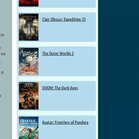
Clair Obscur: Expedition 33
йте
?
 на
The Outer Worlds 2
и
и
 к
е
DOOM: The Dark Ages
о
Avatar: Frontiers of Pandora