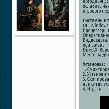
погодные ус
ослабить не
игрового пе
Системные т
ОС: Windows 7
Процессор: In
Оперативная
Видеокарта: 
equivalent
DirectX: Вер
Место на дис
Установка:
1. Смонтиро
2. Установит
3. Скопирова
папку где у
4. Играть