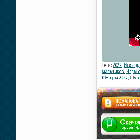
Теги:
2022
,
Игры дл
мальчиков
,
Игры о
Шутеры 2022
,
Шуте
Жалоба