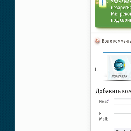
Уважаемы
незареги
Мы реко
под свои
Всего коммента
Добавить ко
Имя:
*
E-
Mail: