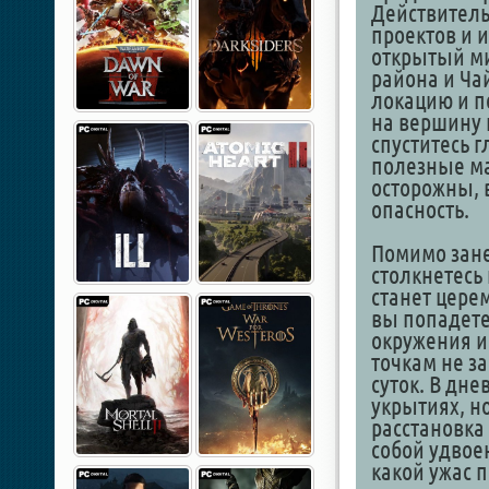
Действитель
проектов и 
открытый ми
района и Ча
локацию и п
на вершину
спуститесь 
полезные ма
осторожны, 
опасность.
Помимо зане
столкнетесь
станет церем
вы попадете
окружения и
точкам не з
суток. В дн
укрытиях, н
расстановка
собой удвое
какой ужас 