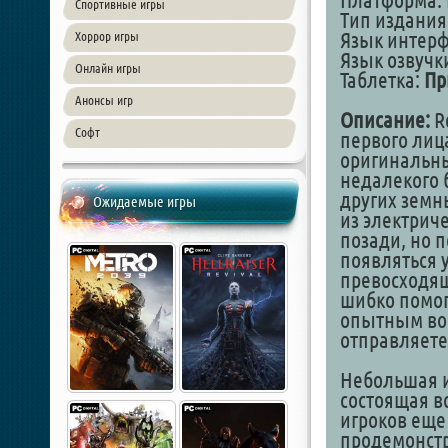
Платформа: 
Спортивные игры
Тип издания
Язык интер
Хоррор игры
Язык озвучк
Онлайн игры
Таблетка:
Пр
Анонсы игр
Описание:
R
Софт
первого лиц
оригинальн
недалекого б
других земн
Ожидаемые игры
из электриче
позади, но 
появляться 
превосходящ
шибко помог
опытным вое
отправляете
Небольшая и
состоящая вс
игроков еще
продемонст