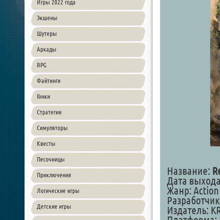
Игры 2022 года
Экшены
Шутеры
Аркады
RPG
Файтинги
Гонки
Стратегии
Симуляторы
Квесты
Песочницы
Название:
R
Приключения
Дата выхода:
Жанр: Action
Логические игры
Разработчик
Детские игры
Издатель: K