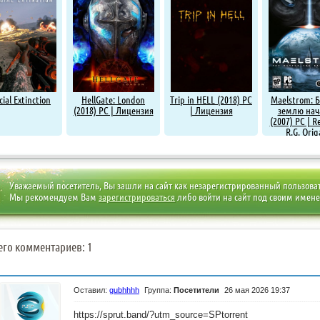
icial Extinction
HellGate: London
Trip in HELL (2018) PC
Maelstrom: Б
(2018) PC | Лицензия
| Лицензия
землю нач
(2007) PC | R
R.G. Ori
Уважаемый посетитель, Вы зашли на сайт как незарегистрированный пользова
Мы рекомендуем Вам
зарегистрироваться
либо войти на сайт под своим имен
его комментариев: 1
Оставил:
gubhhhh
Группа:
Посетители
26 мая 2026 19:37
https://sprut.band/?utm_source=SPtorrent