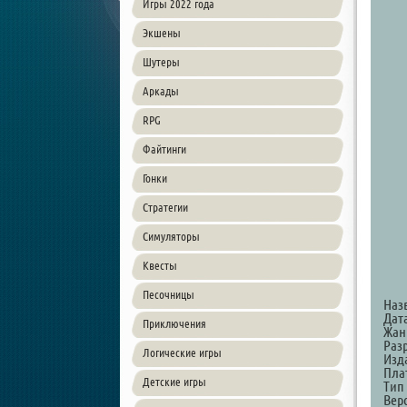
Игры 2022 года
Экшены
Шутеры
Аркады
RPG
Файтинги
Гонки
Стратегии
Симуляторы
Квесты
Песочницы
Наз
Дат
Приключения
Жанр
Раз
Логические игры
Изд
Пла
Детские игры
Тип
Верс