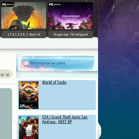
S.T.A.L.K.E.R. 2: Heart of
Dragon Age: The Veilguard
Chernobyl - Ultimate Edition
Популярное на сайте
World of Tanks
GTA / Grand Theft Auto: San
Andreas - NEXT RP