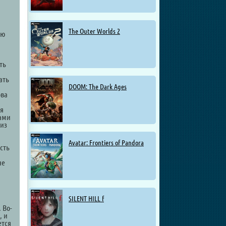
The Outer Worlds 2
лю
ть
ать
DOOM: The Dark Ages
ова
ая
цами
 из
Avatar: Frontiers of Pandora
сть
не
SILENT HILL f
 Во-
, и
ется