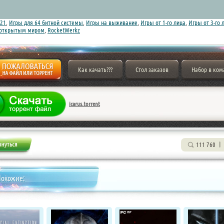
21
,
Игры для 64 битной системы
,
Игры на выживание
,
Игры от 1-го лица
,
Игры от 3-го 
 открытым миром
,
RocketWerkz
Как качать???
Стол заказов
Набор в ком
icarus.torrent
111 760
Похожие: