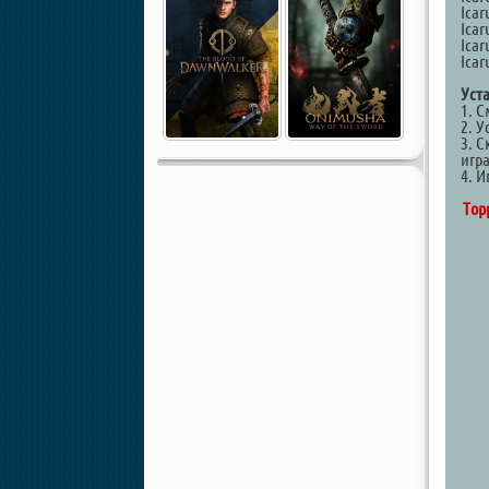
Icar
Icar
Icar
Icar
Уст
1. 
2. У
3. С
игр
4. И
Тор