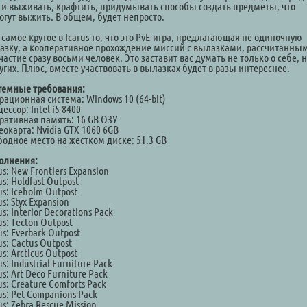
 и выживать, крафтить, придумывать способы создать предметы, что
огут выжить. В общем, будет непросто.
 самое крутое в Icarus то, что это PvE-игра, предлагающая не одиночную
азку, а кооперативное прохождение миссий с вылазками, рассчитанны
частие сразу восьми человек. Это заставит вас думать не только о себе, н
угих. Плюс, вместе участвовать в вылазках будет в разы интереснее.
темные требования:
рационная система: Windows 10 (64-bit)
ессор: Intel i5 8400
ративная память: 16 GB ОЗУ
окарта: Nvidia GTX 1060 6GB
бодное место на жестком диске: 51.3 GB
олнения:
us: New Frontiers Expansion
us: Holdfast Outpost
us: Iceholm Outpost
us: Styx Expansion
us: Interior Decorations Pack
us: Tecton Outpost
us: Everbark Outpost
us: Cactus Outpost
us: Arcticus Outpost
us: Industrial Furniture Pack
us: Art Deco Furniture Pack
us: Creature Comforts Pack
us: Pet Companions Pack
us: Zebra Rescue Mission