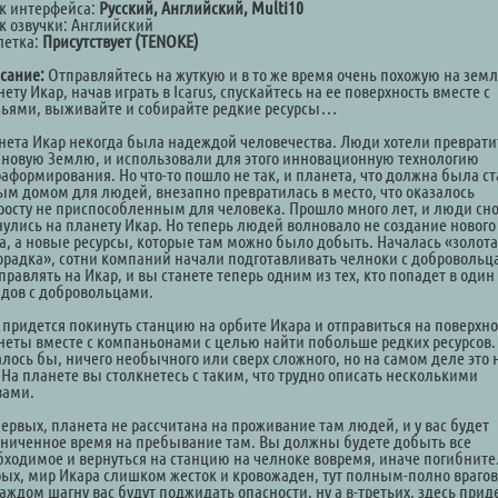
к интерфейса:
Русский, Английский, Multi10
к озвучки: Английский
летка:
Присутствует (TENOKE)
сание:
Отправляйтесь на жуткую и в то же время очень похожую на зем
ету Икар, начав играть в Icarus, спускайтесь на ее поверхность вместе с
зьями, выживайте и собирайте редкие ресурсы…
нета Икар некогда была надеждой человечества. Люди хотели преврати
в новую Землю, и использовали для этого инновационную технологию
раформирования. Но что-то пошло не так, и планета, что должна была ст
ым домом для людей, внезапно превратилась в место, что оказалось
росту не приспособленным для человека. Прошло много лет, и люди сн
нулись на планету Икар. Но теперь людей волновало не создание нового
а, а новые ресурсы, которые там можно было добыть. Началась «золот
орадка», сотни компаний начали подготавливать челноки с доброволь
правлять на Икар, и вы станете теперь одним из тех, кто попадет в один
ядов с добровольцами.
 придется покинуть станцию на орбите Икара и отправиться на поверхно
неты вместе с компаньонами с целью найти побольше редких ресурсов.
алось бы, ничего необычного или сверх сложного, но на самом деле это 
. На планете вы столкнетесь с таким, что трудно описать несколькими
вами.
первых, планета не рассчитана на проживание там людей, и у вас будет
аниченное время на пребывание там. Вы должны будете добыть все
бходимое и вернуться на станцию на челноке вовремя, иначе погибните.
рых, мир Икара слишком жесток и кровожаден, тут полным-полно врагов
аждом шагну вас будут поджидать опасности. ну а в-третьих, здесь прид