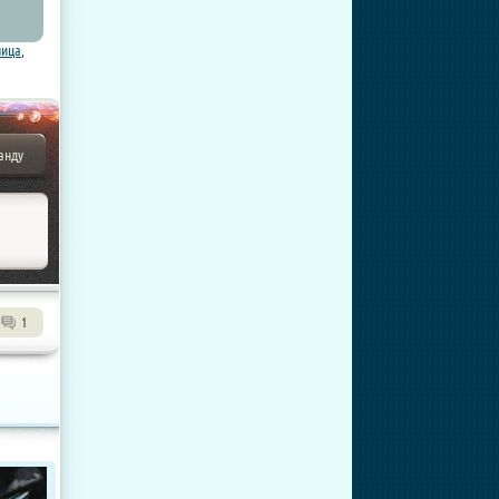
лица
,
анду
1