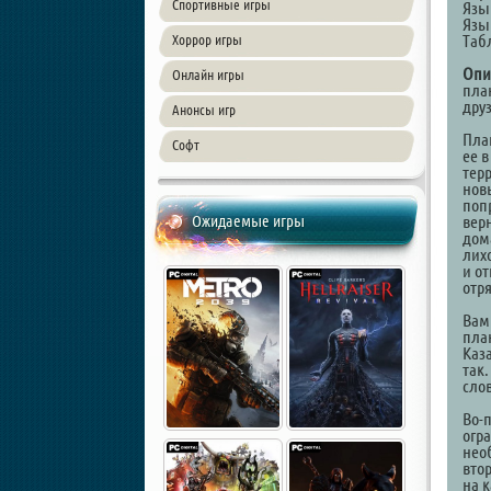
Спортивные игры
Язы
Язы
Таб
Хоррор игры
Опи
Онлайн игры
план
дру
Анонсы игр
Пла
Софт
ее 
тер
нов
поп
Ожидаемые игры
вер
дом
лих
и от
отр
Вам
пла
Каз
так
сло
Во-
огр
нео
вто
на к