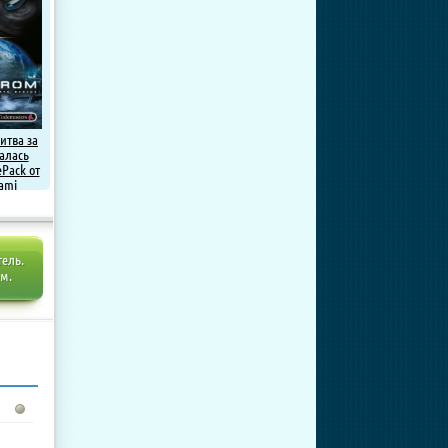
итва за
алась
ePack от
gami
тель.
ем.