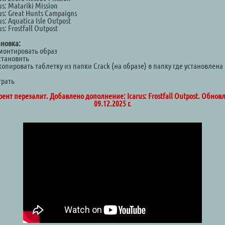
us: Matariki Mission
us: Great Hunts Campaigns
us: Aquatica Isle Outpost
us: Frostfall Outpost
ановка:
Смонтировать образ
становить
копировать таблетку из папки Crack (на образе) в папку где установлена
а
грать
рент перезалит. Добавлено дополнение: Icarus: Frostfall Outpost. Обнов
09.12.2025 г.