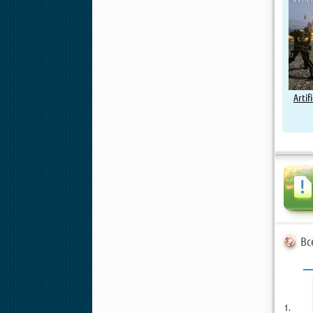
Artif
Вс