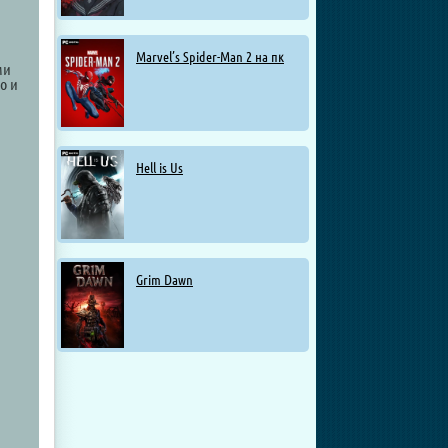
Marvel’s Spider-Man 2 на пк
ми
о и
Hell is Us
Grim Dawn