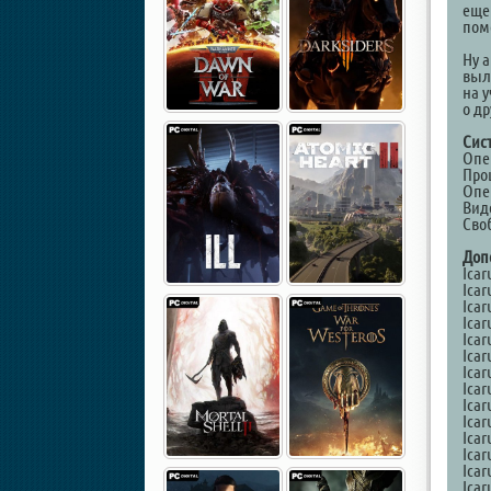
еще
пом
Ну а
выл
на у
о др
Сис
Опе
Проц
Опе
Виде
Сво
Доп
Icar
Icar
Icar
Icar
Icar
Icar
Icar
Icar
Icar
Icar
Icar
Icar
Icar
Icar