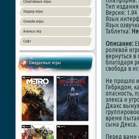
Платформа: 
Спортивные игры
Тип издания
Версия: 1.04
Хоррор игры
Язык интер
Онлайн игры
Язык озвучки
Таблетка:
Не
Анонсы игр
Софт
Описание:
E
ролевой игр
вернуться в
благодаря р
Ожидаемые игры
свобода в и
Не прошло и
Гибридом, к
опасность, 
элекса и уг
Джакс вынуж
группировок 
время пытая
сына Декса.
Перед вами 