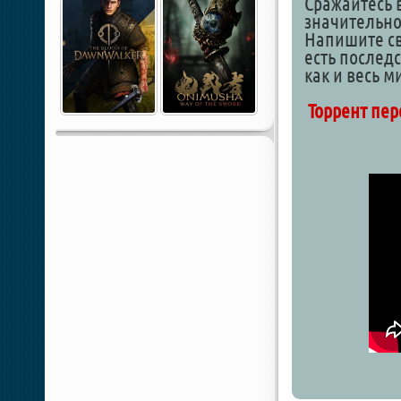
Сражайтесь 
значительно
Напишите св
есть послед
как и весь м
Торрент пер