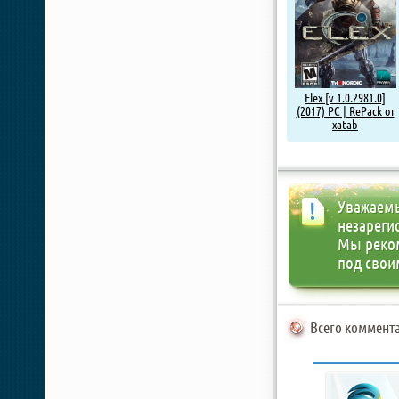
Elex [v 1.0.2981.0]
(2017) PC | RePack от
xatab
Уважаемы
незареги
Мы реко
под свои
Всего коммента