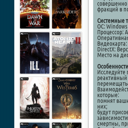
совершенно 
фракций в п
Системные т
ОС: Windows 1
Процессор: AM
Оперативная
Видеокарта: 
DirectX: Вер
Место на дис
Особенности
Исследуйте 
реактивный 
перемещатьс
Взаимодейст
которые:
помнят ваши
них;
будут присое
зависимости
смертны, пр