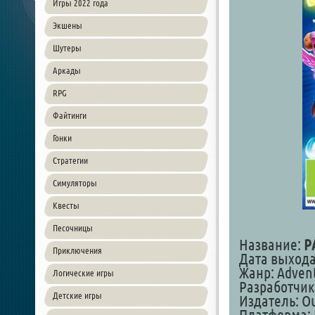
Игры 2022 года
Экшены
Шутеры
Аркады
RPG
Файтинги
Гонки
Стратегии
Симуляторы
Квесты
Песочницы
Название:
P
Приключения
Дата выхода:
Жанр: Adven
Логические игры
Разработчик
Детские игры
Издатель: Ou