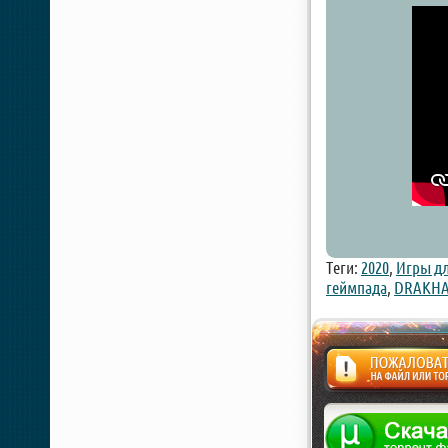
Теги:
2020
,
Игры дл
геймпада
,
DRAKHA
Жалоба