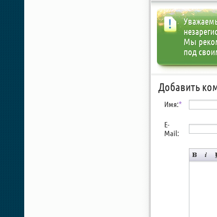
Уважаемы
незареги
Мы реко
под свои
Добавить ко
Имя:
*
E-
Mail: