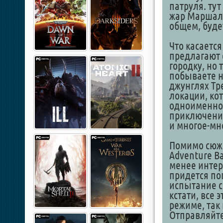
патруля. тут
жар Маршала,
общем, буде
Что касаетс
предлагают 
городку, но 
побываете н
джунглях Тр
локации, ко
одноименном
приключения
и многое-мн
Помимо сюже
Adventure Ba
менее интер
придется поп
испытание с
кстати, все 
режиме, так
Отправляйте