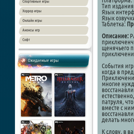
Платформа: 
Спортивные игры
Тип издания
Язык интер
Хоррор игры
Язык озвучки
Онлайн игры
Таблетка:
Пр
Анонсы игр
Описание:
PA
Софт
приключенче
щенячьего па
приключени
Ожидаемые игры
События игр
когда в пред
Приключений
многие нужд
восстанавли
естественно
патруля, что
вместе с ни
восстанавли
делать мног
К слову, в 