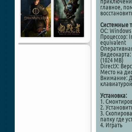
приключение
главное, по
восстановить
Системные т
ОС: Windows 7
Процессор: I
equivalent
Оперативная
Видеокарта: 
(1024 MB)
DirectX: Верс
Место на дис
Внимание: Д
клавиатурой
Установка:
1. Смонтиро
2. Установит
3. Скопирова
папку где у
4. Играть