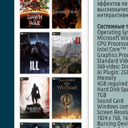
эффектов пе
высококачес
интерактивн
Системные т
Operating S
Microsoft Win
CPU Processo
Intel Core™ 
Graphics Pro
Standard Vid
360-video: Di
AI Plugin: 2
Memory
4GB required
Hard Disk Sp
7GB
Sound Card
Windows comp
Screen Resol
1024 x 768, 16
Burning Devi