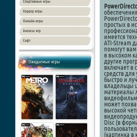
Спортивные игры
PowerDirect
обеспечения
Хоррор игры
PowerDirect
Онлайн игры
простых в и
профессиона
Анонсы игр
имеется тех
Софт
ATI-Stream 
помогут вам
в высоком к
другие прог
Ожидаемые игры
включает в 
средств для
быстро и лу
владельцы ц
материалы 
видеофильм 
может похва
высокой четк
видеопродук
Disc (в фор
пользовател
(картинка в