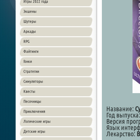
Игры 2022 года
Экшены
Шутеры
Аркады
RPG
Файтинги
Гонки
Стратегии
Симуляторы
Квесты
Песочницы
Название:
C
Приключения
Год выпуска:
Версия прогр
Логические игры
Язык интер
Детские игры
Лекарство:
В