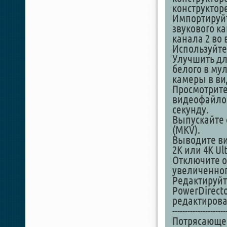
конструктор
Импортируйт
звукового к
канала 2 во
Используйте
Улучшить дл
белого в м
камеры в ви
Просмотрите
видеофайлов 
секунду.
Выпускайте 
(MKV).
Выводите ви
2K или 4K Ul
Отключите о
увеличенног
Редактируйт
PowerDirect
редактирова
---------------------
Потрясающе 