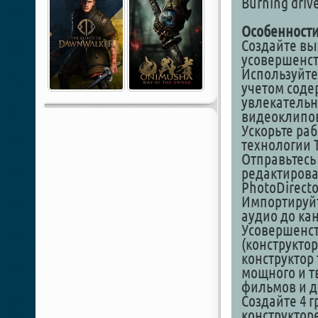
Burning drive
Особенности
Создайте вы
усовершенст
Используйте 
учетом соде
увлекательн
видеоклипо
Ускорьте ра
технологии 
Отправьтесь
редактирован
PhotoDirecto
Импортируйте
аудио до ка
Усовершенст
(конструктор
конструктор 
мощного и т
фильмов и д
Создайте 4 г
конструкторе