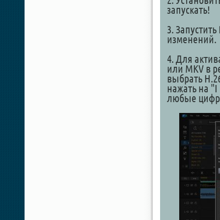
2. Установит
запускать!
3. Запустить
изменений.
4. Для акти
или MKV в ре
выбрать H.26
нажать на "I
любые цифр