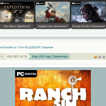
Clair Obscur: Expedition 33
Kingdom Come: Deliverance II
The Last of Us Part II Remastered
ch Simulator [v 1.152s+ DLCs] (2023) PC | Лицензия
19-02-2025, 01:18
Игры 2023 года / Симуляторы