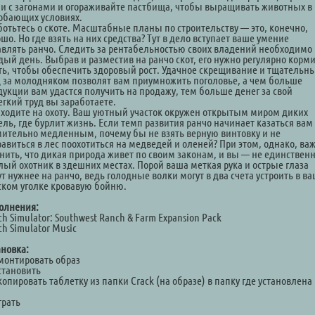
аи с загонами и огораживайте пастбища, чтобы выращивать животных в
обающих условиях.
аботьтесь о скоте. Масштабные планы по строительству — это, конечно,
шо. Но где взять на них средства? Тут в дело вступает ваше умение
авлять ранчо. Следить за рентабельностью своих владений необходимо
дый день. Выбрав и разместив на ранчо скот, его нужно регулярно корми
ть, чтобы обеспечить здоровый рост. Удачное скрещивание и тщательн
д за молодняком позволят вам приумножить поголовье, а чем больше
дукции вам удастся получить на продажу, тем больше денег за свой
егкий труд вы заработаете.
ыходите на охоту. Ваш уютный участок окружен открытым миром диких
ель, где бурлит жизнь. Если темп развития ранчо начинает казаться вам
мительно медленным, почему бы не взять верную винтовку и не
равиться в лес поохотиться на медведей и оленей? При этом, однако, ва
нить, что дикая природа живет по своим законам, и вы — не единствен
лый охотник в здешних местах. Порой ваша меткая рука и острые глаза
т нужнее на ранчо, ведь голодные волки могут в два счета устроить в в
ском уголке кровавую бойню.
олнения:
h Simulator: Southwest Ranch & Farm Expansion Pack
h Simulator Music
ановка:
Смонтировать образ
становить
копировать таблетку из папки Crack (на образе) в папку где установлена
а
грать