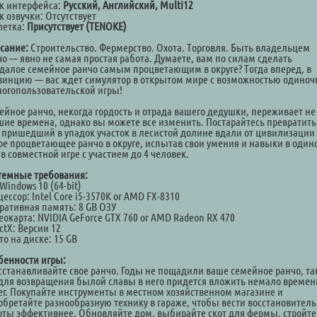
к интерфейса:
Русский, Английский, Multi12
 озвучки: Отсутствует
летка:
Присутствует (TENOKE)
сание:
Строительство. Фермерство. Охота. Торговля. Быть владельцем
чо — явно не самая простая работа. Думаете, вам по силам сделать
удалое семейное ранчо самым процветающим в округе? Тогда вперед, в
винцию — вас ждет симулятор в открытом мире с возможностью одиноч
ногопользовательской игры!
ейное ранчо, некогда гордость и отрада вашего дедушки, переживает не
шие времена, однако вы можете все изменить. Постарайтесь превратить
т пришедший в упадок участок в лесистой долине вдали от цивилизации
ое процветающее ранчо в округе, испытав свои умения и навыки в один
в совместной игре с участием до 4 человек.
темные требования:
Windows 10 (64-bit)
ессор: Intel Core i5-3570K or AMD FX-8310
ративная память: 8 GB ОЗУ
еокарта: NVIDIA GeForce GTX 760 or AMD Radeon RX 470
ctX: Версии 12
о на диске: 15 GB
бенности игры:
осстанавливайте свое ранчо. Годы не пощадили ваше семейное ранчо, та
 для возвращения былой славы в него придется вложить немало времен
ег. Покупайте инструменты в местном хозяйственном магазине и
обретайте разнообразную технику в гараже, чтобы вести восстановител
оты эффективнее. Обновляйте дом, выбирайте скот для фермы, стройте