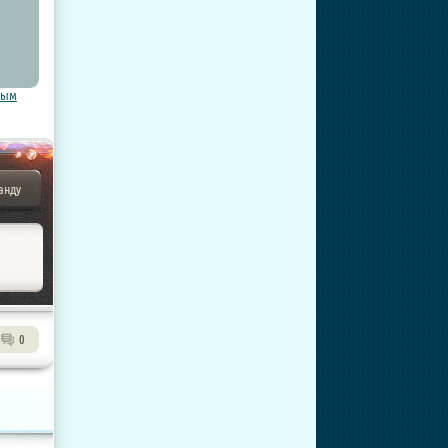
тым
анду
0