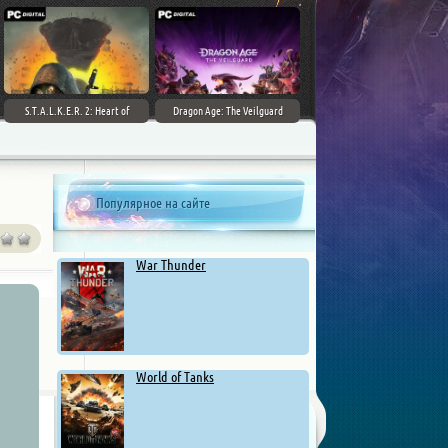
S.T.A.L.K.E.R. 2: Heart of
Dragon Age: The Veilguard
Chernobyl - Ultimate Edition
Популярное на сайте
War Thunder
World of Tanks