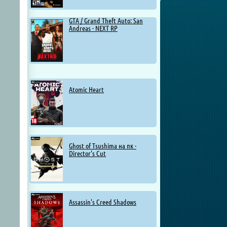
GTA / Grand Theft Auto: San
Andreas - NEXT RP
Atomic Heart
Ghost of Tsushima на пк -
Director's Cut
Assassin's Creed Shadows