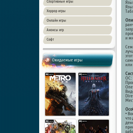
Спортивные игры
Язы
Язык
Таб
Хоррор игры
Опи
Онлайн игры
ран
зах
Анонсы игр
про
и м
Софт
Сем
луч
это
Ожидаемые игры
сам
или 
Сис
ОС: 
Проц
Опе
Вид
Dire
Мест
Осо
• В
что
ден
при
раб