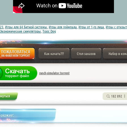
23
,
Игры для 64 битной системы
,
Игры для геймпада
,
Игры от 1-го лица
,
Игры с откры
Экономические симуляторы
,
Toxic Dog
Как качать???
Стол заказов
Набор в ком
ranch-simulator.torrent
182 892
Похожие: