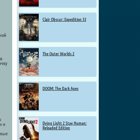
Clair Obscur: Expedition 33
ной
The Outer Worlds 2
 в
очку
DOOM: The Dark Ages
к
Dying Light 2 Stay Human:
и и
Reloaded Edition
ьные