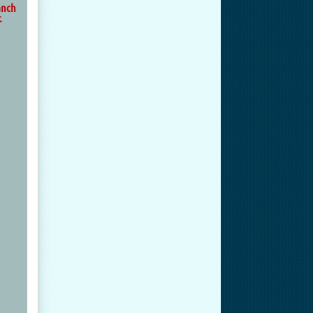
anch
.