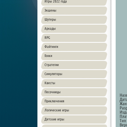
Игры 2022 года
Экшены
Шутеры
Аркады
RPG
Файтинги
Гонки
Стратегии
Симуляторы
Квесты
Песочницы
Наз
Дат
Приключения
Жанр
Разр
Логические игры
Изда
Пла
Детские игры
Тип
Верс