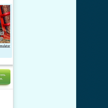
imulator
тель.
ем.