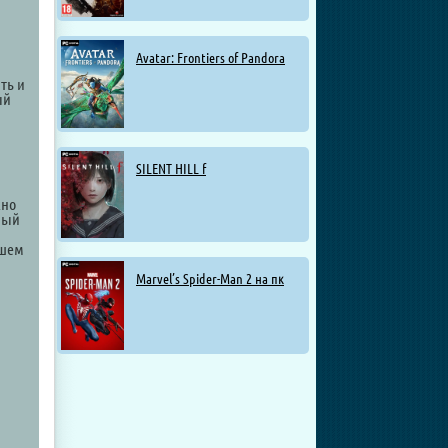
Avatar: Frontiers of Pandora
ть и
ый
SILENT HILL f
жно
ный
ашем
Marvel’s Spider-Man 2 на пк