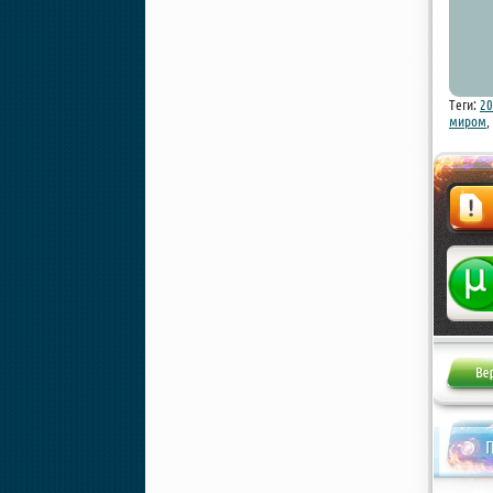
Теги:
20
миром
,
Жалоба