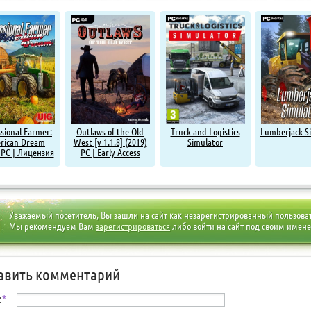
ssional Farmer:
Outlaws of the Old
Truck and Logistics
Lumberjack S
rican Dream
West [v 1.1.8] (2019)
Simulator
 PC | Лицензия
PC | Early Access
Уважаемый посетитель, Вы зашли на сайт как незарегистрированный пользова
Мы рекомендуем Вам
зарегистрироваться
либо войти на сайт под своим имен
авить комментарий
:
*