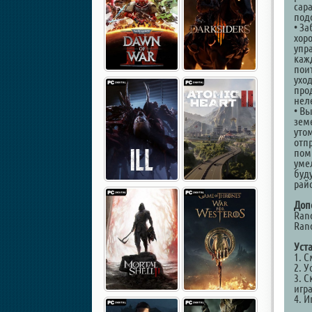
сар
под
• З
хоро
упр
каж
пои
ухо
про
нел
• В
зем
уто
отп
пом
уме
буду
рай
Доп
Ranc
Ranc
Уст
1. 
2. У
3. С
игр
4. И