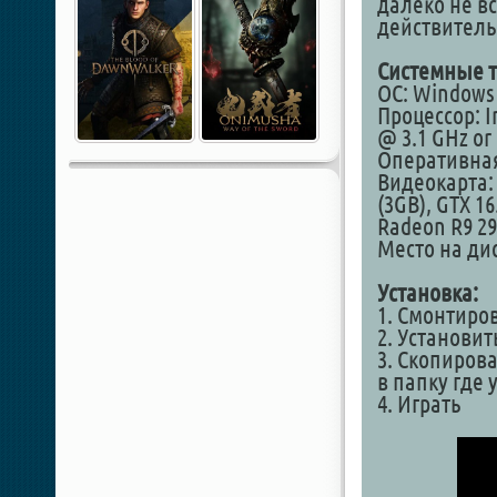
далеко не вс
действитель
Системные т
ОС: Windows 
Процессор: In
@ 3.1 GHz or
Оперативная
Видеокарта: 
(3GB), GTX 1
Radeon R9 290
Место на дис
Установка:
1. Смонтиро
2. Установит
3. Скопирова
в папку где 
4. Играть