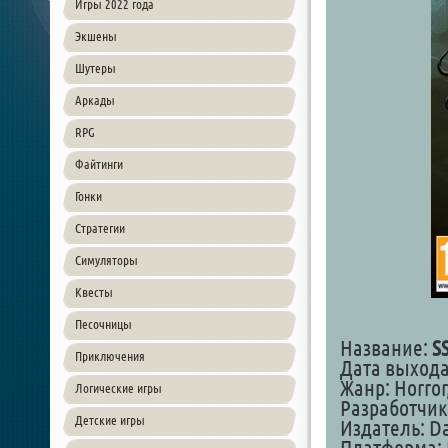
Игры 2022 года
Экшены
Шутеры
Аркады
RPG
Файтинги
Гонки
Стратегии
Симуляторы
Квесты
Песочницы
Название:
S
Приключения
Дата выхода:
Жанр: Horror
Логические игры
Разработчик:
Детские игры
Издатель: Da