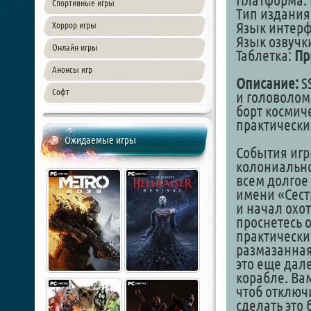
Платформа: 
Спортивные игры
Тип издания
Язык интер
Хоррор игры
Язык озвучк
Онлайн игры
Таблетка:
Пр
Анонсы игр
Описание:
SS
Софт
и головолом
борт космич
практически
Ожидаемые игры
События игр
колониально
всем долгое
имени «Сест
и начал охот
проснетесь о
практически 
размазанная
это еще дале
корабле. Вам
чтоб отключи
сделать это 