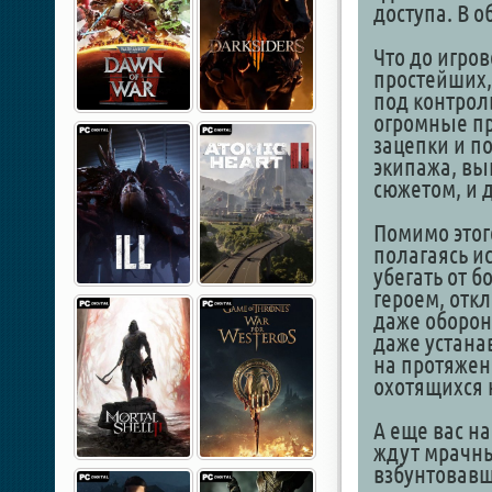
доступа. В 
Что до игров
простейших,
под контрол
огромные пр
зацепки и п
экипажа, вы
сюжетом, и 
Помимо этог
полагаясь и
убегать от 
героем, отк
даже оборон
даже устана
на протяжен
охотящихся н
А еще вас н
ждут мрачны
взбунтовавш