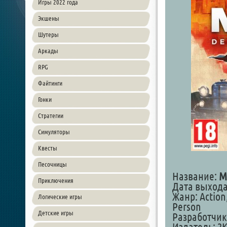
Игры 2022 года
Экшены
Шутеры
Аркады
RPG
Файтинги
Гонки
Стратегии
Симуляторы
Квесты
Песочницы
Название:
M
Приключения
Дата выхода:
Жанр: Action
Логические игры
Person
Детские игры
Разработчик