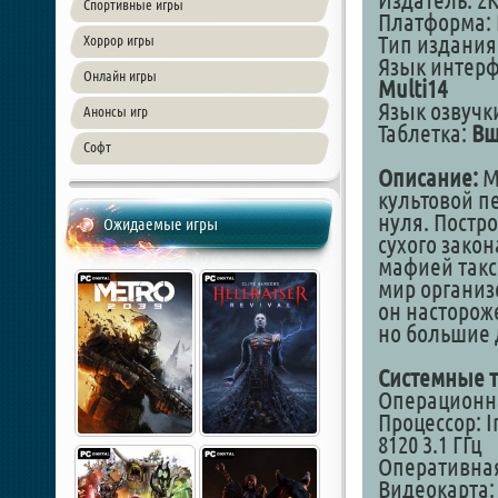
Издатель: 2
Спортивные игры
Платформа: 
Тип издания
Хоррор игры
Язык интер
Онлайн игры
Multi14
Язык озвучк
Анонсы игр
Таблетка:
Вш
Софт
Описание:
Ma
культовой п
нуля. Постр
Ожидаемые игры
сухого закон
мафией такс
мир организ
он насторож
но большие
Системные т
Операционная
Процессор: In
8120 3.1 ГГц
Оперативная
Видеокарта: 