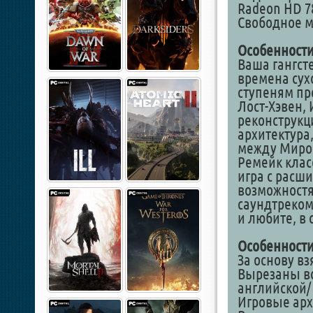
Radeon HD 78
Свободное ме
Особенности
Ваша гангсте
времена сух
ступеням пр
Лост-Хэвен,
реконструкци
архитектура
между Миро
Ремейк клас
игра с расш
возможностя
саундтреком
и любите, в
Особенности
За основу вз
Вырезаны вс
английской/
Игровые арх