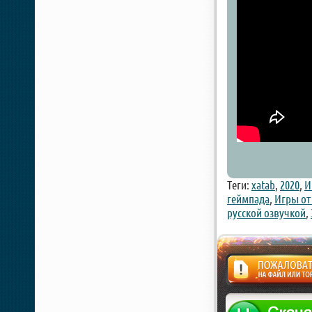
Теги:
xatab
,
2020
,
И
геймпада
,
Игры от 
русской озвучкой
,
Жалоба