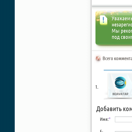
Уважаемы
незареги
Мы реко
под свои
Всего коммента
Добавить ко
Имя:
*
E-