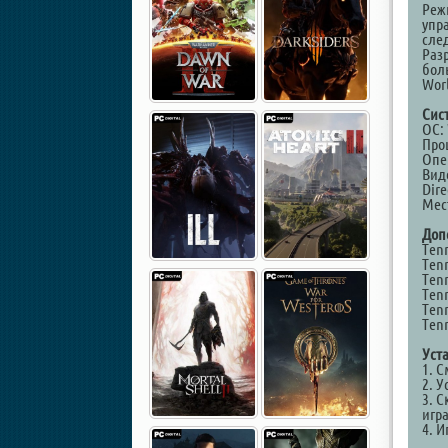
Реж
упр
сле
Раз
боль
Wor
Сис
ОС: 
Проц
Опе
Виде
Dire
Мест
Доп
Tenn
Tenn
Tenn
Tenn
Tenn
Tenn
Уст
1. 
2. У
3. С
игр
4. И