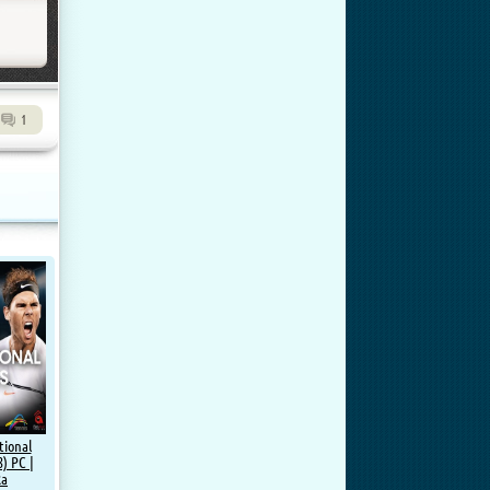
1
tional
) PC |
ка