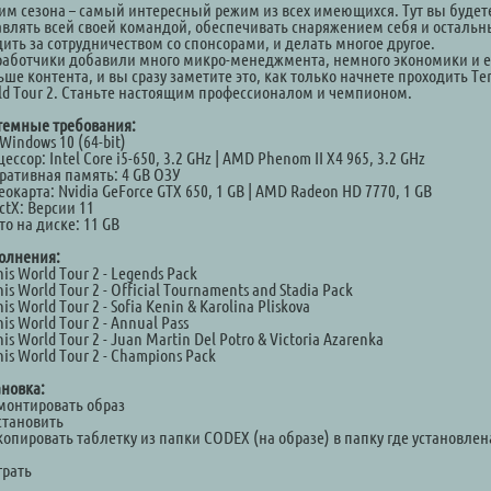
им сезона – самый интересный режим из всех имеющихся. Тут вы будет
авлять всей своей командой, обеспечивать снаряжением себя и остальн
дить за сотрудничеством со спонсорами, и делать многое другое.
работчики добавили много микро-менеджмента, немного экономики и 
ше контента, и вы сразу заметите это, как только начнете проходить Te
ld Tour 2. Станьте настоящим профессионалом и чемпионом.
темные требования:
Windows 10 (64-bit)
ессор: Intel Core i5-650, 3.2 GHz | AMD Phenom II X4 965, 3.2 GHz
ративная память: 4 GB ОЗУ
окарта: Nvidia GeForce GTX 650, 1 GB | AMD Radeon HD 7770, 1 GB
ctX: Версии 11
о на диске: 11 GB
олнения:
is World Tour 2 - Legends Pack
is World Tour 2 - Official Tournaments and Stadia Pack
is World Tour 2 - Sofia Kenin & Karolina Pliskova
is World Tour 2 - Annual Pass
is World Tour 2 - Juan Martin Del Potro & Victoria Azarenka
is World Tour 2 - Champions Pack
ановка:
Смонтировать образ
становить
копировать таблетку из папки CODEX (на образе) в папку где установлен
а
грать