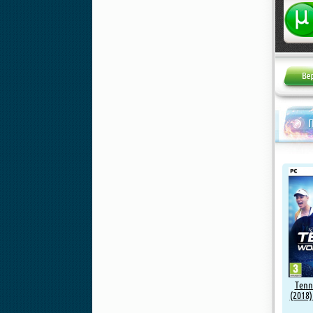
Жалоба
Tenn
(2018)