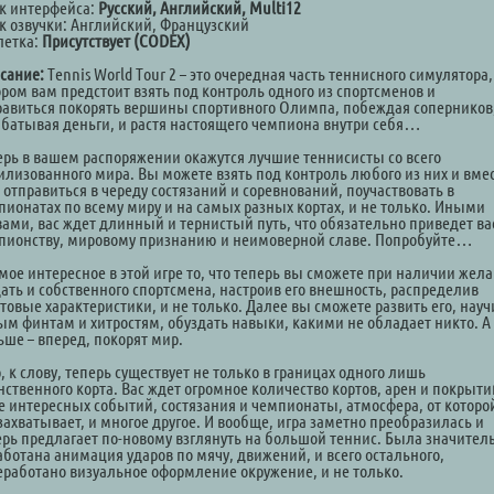
к интерфейса:
Русский, Английский, Multi12
к озвучки: Английский, Французский
летка:
Присутствует (CODEX)
сание:
Tennis World Tour 2 – это очередная часть теннисного симулятора,
ором вам предстоит взять под контроль одного из спортсменов и
равиться покорять вершины спортивного Олимпа, побеждая соперников
абатывая деньги, и растя настоящего чемпиона внутри себя…
ерь в вашем распоряжении окажутся лучшие теннисисты со всего
илизованного мира. Вы можете взять под контроль любого из них и вмес
 отправиться в череду состязаний и соревнований, поучаствовать в
пионатах по всему миру и на самых разных кортах, и не только. Иными
вами, вас ждет длинный и тернистый путь, что обязательно приведет ва
пионству, мировому признанию и неимоверной славе. Попробуйте…
амое интересное в этой игре то, что теперь вы сможете при наличии жел
дать и собственного спортсмена, настроив его внешность, распределив
товые характеристики, и не только. Далее вы сможете развить его, науч
ым финтам и хитростям, обуздать навыки, какими не обладает никто. А
ьше – вперед, покорят мир.
 к слову, теперь существует не только в границах одного лишь
нственного корта. Вас ждет огромное количество кортов, арен и покрыти
е интересных событий, состязания и чемпионаты, атмосфера, от которо
захватывает, и многое другое. И вообще, игра заметно преобразилась и
ерь предлагает по-новому взглянуть на большой теннис. Была значител
аботана анимация ударов по мячу, движений, и всего остального,
еработано визуальное оформление окружение, и не только.