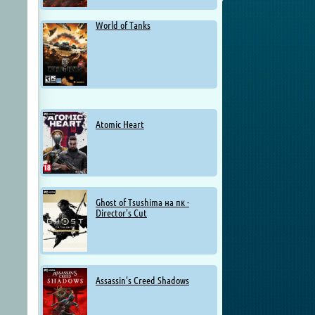
World of Tanks
Atomic Heart
Ghost of Tsushima на пк -
Director's Cut
Assassin's Creed Shadows