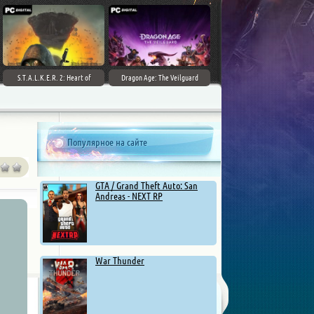
S.T.A.L.K.E.R. 2: Heart of
Dragon Age: The Veilguard
Chernobyl - Ultimate Edition
Популярное на сайте
GTA / Grand Theft Auto: San
Andreas - NEXT RP
War Thunder