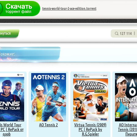
tennis-world-tour-2-ace-edition.torrent
127 114
Похожие:
is World Tour
AO Tennis 2
Virtua Tennis (2009)
AO Interna
 PC | RePack от
PC | RePack by
Tennis (2018
qoob
R.G.Spieler
Пират