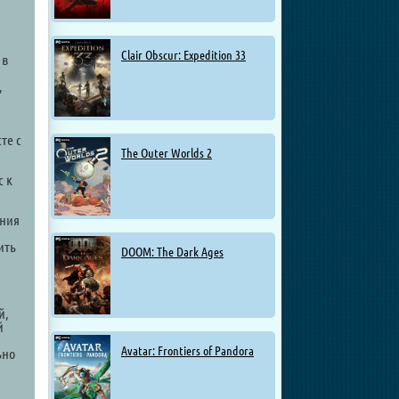
Clair Obscur: Expedition 33
 в
,
те с
The Outer Worlds 2
с к
ания
ить
DOOM: The Dark Ages
й,
й
Avatar: Frontiers of Pandora
ьно