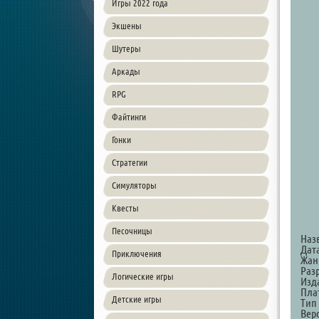
Игры 2022 года
Экшены
Шутеры
Аркады
RPG
Файтинги
Гонки
Стратегии
Симуляторы
Квесты
Песочницы
Наз
Дат
Приключения
Жанр
Разр
Логические игры
Изд
Пла
Детские игры
Тип
Верс