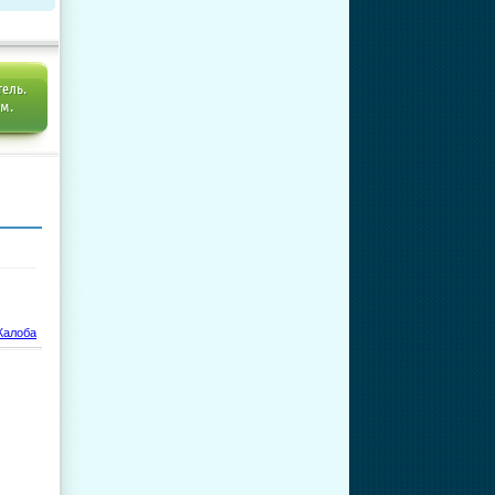
тель.
ем.
алоба