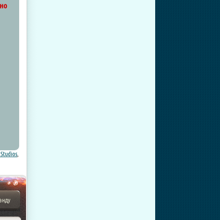
ено
 Studios
,
анду