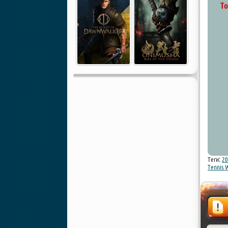
То
Теги:
20
Tennis 