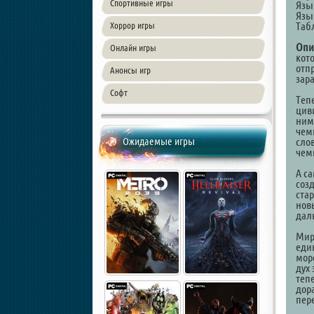
Спортивные игры
Язы
Язы
Таб
Хоррор игры
Опи
Онлайн игры
кот
отп
Анонсы игр
зар
Софт
Теп
цив
ним
чем
Ожидаемые игры
сло
чем
А с
соз
стар
нов
дал
Мир,
еди
мор
дух 
теп
дор
пер