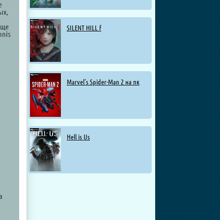
е
ых,
еще
SILENT HILL f
nnis
Marvel’s Spider-Man 2 на пк
Hell is Us
а