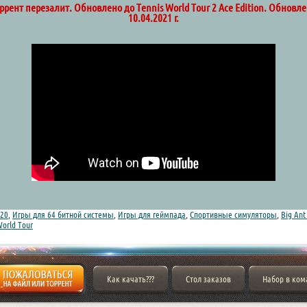
ррент перезалит. Обновлено до Tennis World Tour 2 Ace Edition. Обновл
10.04.2021 г.
20
,
Игры для 64 битной системы
,
Игры для геймпада
,
Спортивные симуляторы
,
Big Ant
World Tour
Как качать???
Стол заказов
Набор в ком