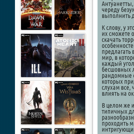
Антуанетты,
череду безу
выполнить д
К слову, у э
их сможете о
скачать торр
особенностей
предлагать 
мир, в кото
каждый угол
бесшовных л
рандомные с
которых прид
слухам все, 
влиять на ок
В целом же 
типичных дл
разнообраз
проходить м
интригующи