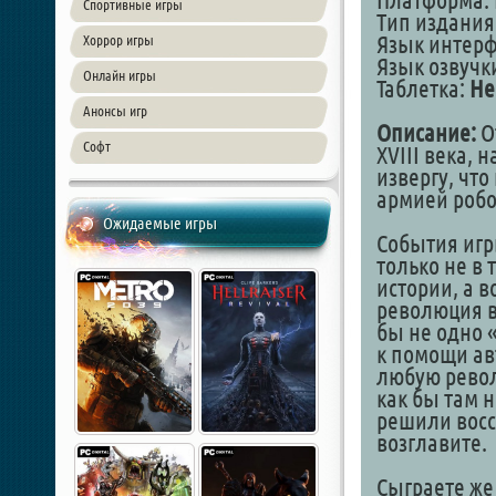
Платформа: 
Спортивные игры
Тип издания
Язык интер
Хоррор игры
Язык озвучк
Онлайн игры
Таблетка:
Не
Анонсы игр
Описание:
О
Софт
XVIII века, н
извергу, чт
армией робо
Ожидаемые игры
События игр
только не в 
истории, а 
революция в
бы не одно 
к помощи ав
любую рево
как бы там н
решили восст
возглавите.
Сыграете же