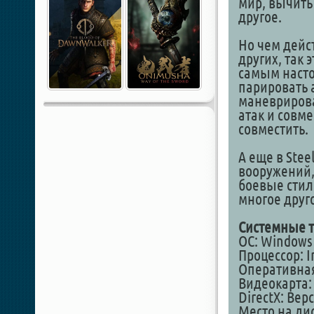
мир, вычиты
другое.
Но чем дейс
других, так 
самым насто
парировать а
маневрирова
атак и совм
совместить.
А еще в Stee
вооружений,
боевые стил
многое друг
Системные т
ОС: Windows 1
Процессор: In
Оперативная
Видеокарта: 
DirectX: Вер
Место на дис